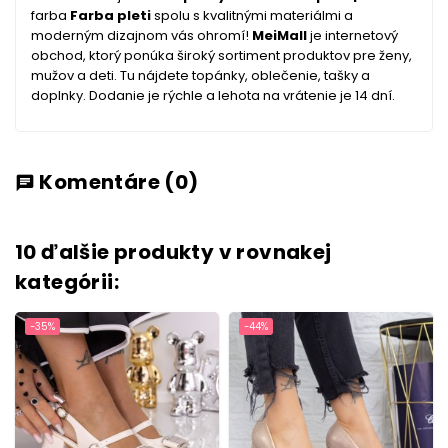
farba
Farba pleti
spolu s kvalitnými materiálmi a
moderným dizajnom vás ohromí!
MeiMall
je internetový
obchod, ktorý ponúka široký sortiment produktov pre ženy,
mužov a deti. Tu nájdete topánky, oblečenie, tašky a
doplnky. Dodanie je rýchle a lehota na vrátenie je 14 dní.
Komentáre
(0)
chat
10 ďalšie produkty v rovnakej
kategórii:
-35%
-44%