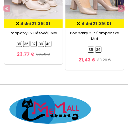
4
21:39:01
4
21:39:01
dni
dni
Podpätky F2 Béžová | Mei
Podpätky 2T7 Šampanské
Mei
35
36
37
39
40
35
36
23,77 €
36,58 €
21,43 €
38,26 €