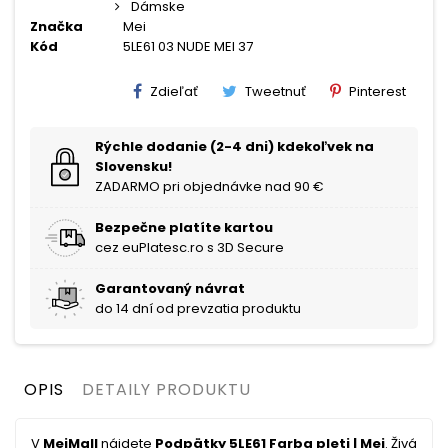
Dámske
Značka
Mei
Kód
5LE61 03 NUDE MEI 37
Zdieľať
Tweetnuť
Pinterest
Rýchle dodanie (2-4 dni) kdekoľvek na
Slovensku!
ZADARMO pri objednávke nad 90 €
Bezpečne platíte kartou
cez euPlatesc.ro s 3D Secure
Garantovaný návrat
do 14 dní od prevzatia produktu
OPIS
DETAILY PRODUKTU
V
MeiMall
nájdete
Podpätky 5LE61 Farba pleti | Mei
. Živá