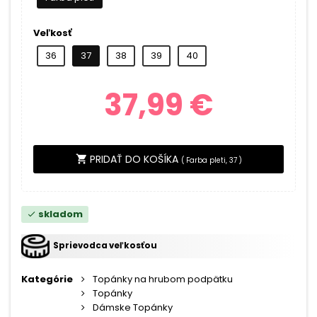
Veľkosť
36
37
38
39
40
37,99 €
PRIDAŤ DO KOŠÍKA
shopping_cart
(
Farba pleti, 37
)
skladom
check
Sprievodca veľkosťou
Kategórie
Topánky na hrubom podpätku
Topánky
Dámske Topánky