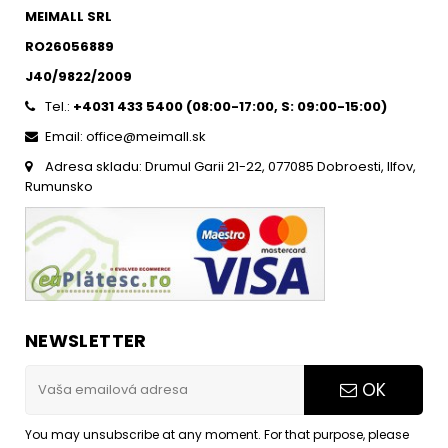
MEIMALL SRL
RO26056889
J40/9822/2009
Tel.:
+4031 433 5400 (
08:00-17:00, S: 09:00-15:0
0)
Email: office@meimall.sk
Adresa skladu: Drumul Garii 21-22, 077085 Dobroesti, Ilfov,
Rumunsko
NEWSLETTER
OK
You may unsubscribe at any moment. For that purpose, please