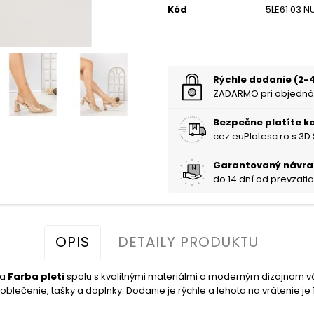
Kód
5LE61 03 N
Rýchle dodanie (2-4
ZADARMO pri objedná
Bezpečne platíte k
cez euPlatesc.ro s 3D
Garantovaný návra
do 14 dní od prevzati
OPIS
DETAILY PRODUKTU
ba
Farba pleti
spolu s kvalitnými materiálmi a moderným dizajnom 
blečenie, tašky a doplnky. Dodanie je rýchle a lehota na vrátenie je 1