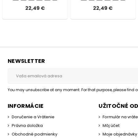
22,49 €
22,49 €
NEWSLETTER
You may unsubscribe at any moment. For that purpose, please find our
INFORMÁCIE
UŽITOČNÉ O
Doručenie a Vrátenie
Formulár na vrát
Právna doložka
Môj účet
Obchodné podmienky
Moje objednávky