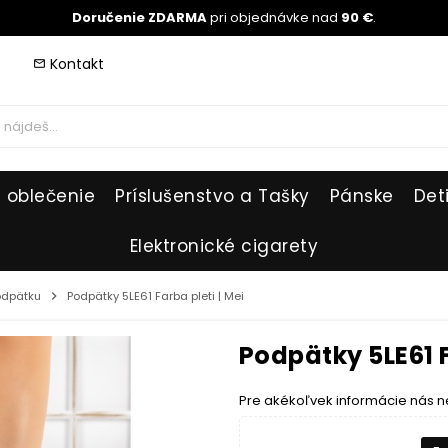
Doručenie ZDARMA
pri objednávke nad
90 €
.
Kontakt
mail_outline
 oblečenie
Príslušenstvo a Tašky
Pánske
Det
Elektronické cigarety
odpätku
chevron_right
Podpätky 5LE61 Farba pleti | Mei
Podpätky 5LE61 F
Pre akékoľvek informácie nás n