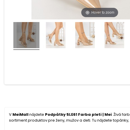
Hover to zoom
V
MeiMall
nájdete
Podpätky 5LE61 Farba pleti | Mei
. Živá far
sortiment produktov pre ženy, mužov a deti. Tu nájdete topánky, o