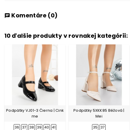
Komentáre
(0)
chat
10 ďalšie produkty v rovnakej kategórii:
Podpätky VJ01-3 Čierna | Cink
Podpätky 5XKK85 Béžová |
me
Mei
36
37
38
39
40
41
35
37