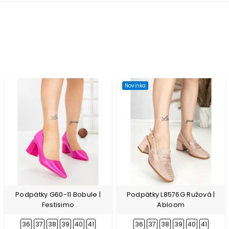
Novinka
Podpätky G60-11 Bobule |
Podpätky L8576G Ružová |
Festisimo
Abloom
36
37
38
39
40
41
36
37
38
39
40
41