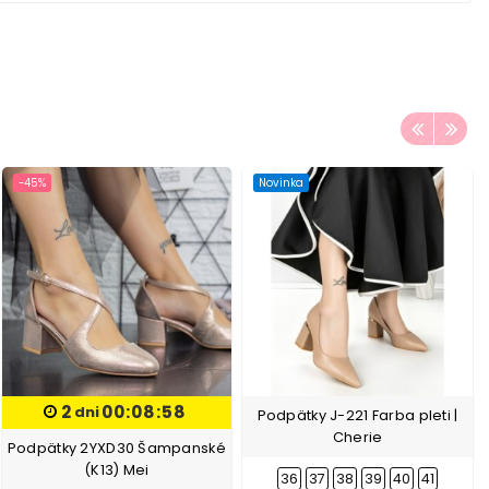
-45%
Novinka
2
00:08:57
dni
Podpätky J-221 Farba pleti |
Cherie
Podpätky 2YXD30 Šampanské
(K13) Mei
36
37
38
39
40
41