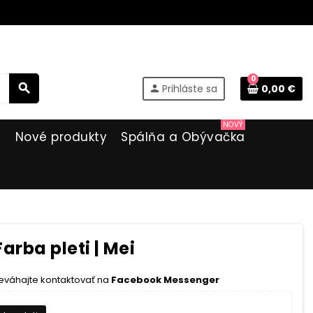
0
search
Prihláste sa
0,00 €
person
NOVÝ
i
Nové produkty
Spálňa a Obývačka
arba pleti | Mei
eváhajte kontaktovať na
Facebook Messenger