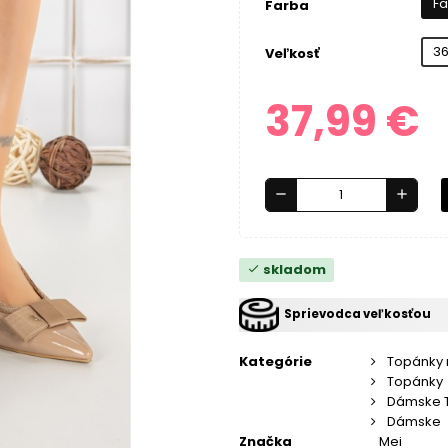
Fa
Farba
3
Veľkosť
37,99 €
remove
add
skladom
check
Sprievodca veľkosťou
Kategórie
Topánky
Topánky
Dámske 
Dámske
Značka
Mei