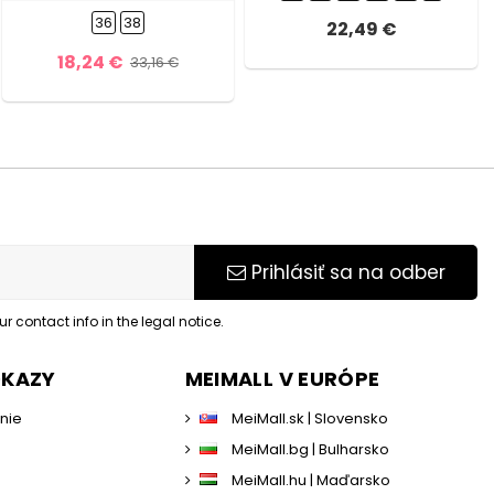
36
38
22,49 €
18,24 €
33,16 €
Prihlásiť sa na odber
 contact info in the legal notice.
DKAZY
MEIMALL V EURÓPE
enie
MeiMall.sk | Slovensko
MeiMall.bg | Bulharsko
MeiMall.hu | Maďarsko