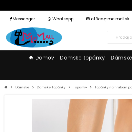
Messenger
Whatsapp
office@meimall.sk
mail_outline
Domov
Dámske topánky
Dámske
home
chevron_right
Dámske
chevron_right
Dámske Topánky
chevron_right
Topánky
chevron_right
Topánky na hrubom p