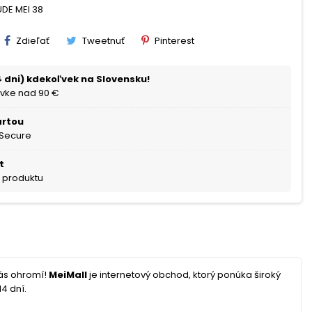
UDE MEI 38
Zdieľať
Tweetnuť
Pinterest
 dni) kdekoľvek na Slovensku!
vke nad 90 €
artou
 Secure
t
a produktu
vás ohromí!
MeiMall
je internetový obchod, ktorý ponúka široký
4 dní.