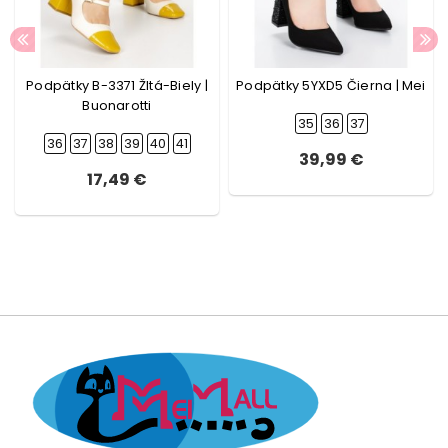
Podpätky B-3371 Žltá-Biely |
Podpätky 5YXD5 Čierna | Mei
Buonarotti
35
36
37
36
37
38
39
40
41
39,99 €
17,49 €