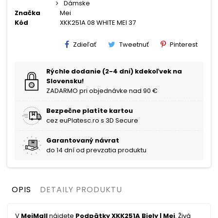
Dámske
Značka
Mei
Kód
XKK251A 08 WHITE MEI 37
Zdieľať
Tweetnuť
Pinterest
Rýchle dodanie (2-4 dni) kdekoľvek na
Slovensku!
ZADARMO pri objednávke nad 90 €
Bezpečne platíte kartou
cez euPlatesc.ro s 3D Secure
Garantovaný návrat
do 14 dní od prevzatia produktu
OPIS
DETAILY PRODUKTU
V
MeiMall
nájdete
Podpätky XKK251A Biely | Mei
. Živá