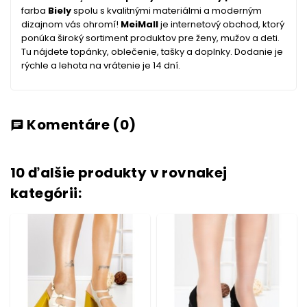
farba
Biely
spolu s kvalitnými materiálmi a moderným
dizajnom vás ohromí!
MeiMall
je internetový obchod, ktorý
ponúka široký sortiment produktov pre ženy, mužov a deti.
Tu nájdete topánky, oblečenie, tašky a doplnky. Dodanie je
rýchle a lehota na vrátenie je 14 dní.
Komentáre
(0)
chat
10 ďalšie produkty v rovnakej
kategórii: