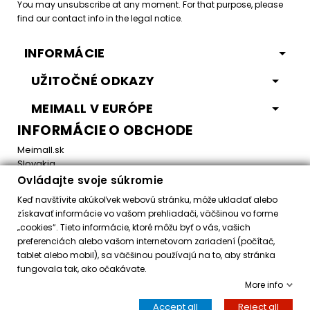
You may unsubscribe at any moment. For that purpose, please
find our contact info in the legal notice.
INFORMÁCIE
UŽITOČNÉ ODKAZY
MEIMALL V EURÓPE
INFORMÁCIE O OBCHODE
Meimall.sk
Slovakia
Ovládajte svoje súkromie
Email:
office@meimall.sk
Keď navštívite akúkoľvek webovú stránku, môže ukladať alebo
získavať informácie vo vašom prehliadači, väčšinou vo forme
„cookies“. Tieto informácie, ktoré môžu byť o vás, vašich
Control your Privacy
preferenciách alebo vašom internetovom zariadení (počítač,
tablet alebo mobil), sa väčšinou používajú na to, aby stránka
fungovala tak, ako očakávate.
Všetky práva vyhradené ©
2026
MeiMall.sk
More info
Accept all
Reject all