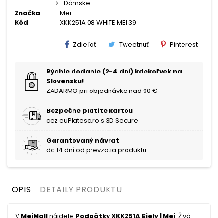
Dámske
Značka
Mei
Kód
XKK251A 08 WHITE MEI 39
Zdieľať
Tweetnuť
Pinterest
Rýchle dodanie (2-4 dni) kdekoľvek na
Slovensku!
ZADARMO pri objednávke nad 90 €
Bezpečne platíte kartou
cez euPlatesc.ro s 3D Secure
Garantovaný návrat
do 14 dní od prevzatia produktu
OPIS
DETAILY PRODUKTU
V
MeiMall
nájdete
Podpätky XKK251A Biely | Mei
. Živá