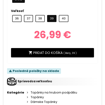
Veľkosť
36
37
38
39
40
26,99 €
PRIDAŤ DO KOŠÍKA
shopping_cart
(
Biely, 39
)
Posledné položky na sklade
warning
Sprievodca veľkosťou
Kategórie
Topánky na hrubom podpätku
Topánky
Dámske Topánky