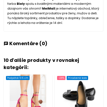
farba
Biely
spolu s kvalitnými materiálmi a moderným
dizajnom vás ohromí!
MeiMall
je internetový obchod, ktorý
ponúka široký sortiment produktov pre ženy, mužov a deti.
Tu nájdete topánky, oblečenie, tašky a doplnky. Dodanie je
rýchle a lehota na vrátenie je 14 dní.
Komentáre
(0)
chat
10 ďalšie produkty v rovnakej
kategórii:
Podpätok 13.5 cm
-26%
Prirodzená koža