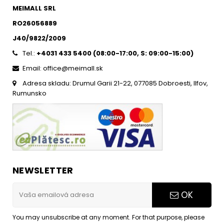
MEIMALL SRL
RO26056889
J40/9822/2009
Tel.:
+4031 433 5400 (
08:00-17:00, S: 09:00-15:0
0)
Email: office@meimall.sk
Adresa skladu: Drumul Garii 21-22, 077085 Dobroesti, Ilfov,
Rumunsko
NEWSLETTER
OK
You may unsubscribe at any moment. For that purpose, please