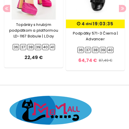
4
19:03:35
dni
Topánky s hrubým
podpätkom a platformou
Podpätky 571-3 Čierna |
LD-1167 Bobule | L.Day
Advancer
36
37
38
39
40
41
36
37
38
39
40
22,49 €
64,74 €
87,49 €