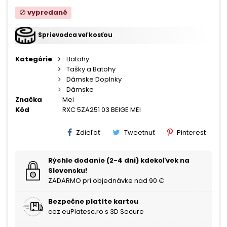
vypredané
block
Sprievodca veľkosťou
Kategórie
Batohy
Tašky a Batohy
Dámske Doplnky
Dámske
Značka
Mei
Kód
RXC 5ZA251 03 BEIGE MEI
Zdieľať
Tweetnuť
Pinterest
Rýchle dodanie (2-4 dni) kdekoľvek na
Slovensku!
ZADARMO pri objednávke nad 90 €
Bezpečne platíte kartou
cez euPlatesc.ro s 3D Secure