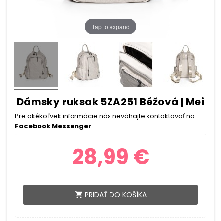
Tap to expand
Dámsky ruksak 5ZA251 Béžová | Mei
Pre akékoľvek informácie nás neváhajte kontaktovať na
Facebook Messenger
28,99 €
PRIDAŤ DO KOŠÍKA
shopping_cart