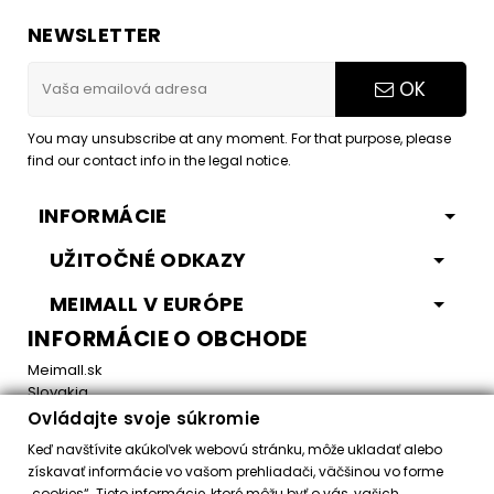
NEWSLETTER
OK
You may unsubscribe at any moment. For that purpose, please
find our contact info in the legal notice.
INFORMÁCIE
UŽITOČNÉ ODKAZY
MEIMALL V EURÓPE
INFORMÁCIE O OBCHODE
Meimall.sk
Slovakia
Ovládajte svoje súkromie
Email:
office@meimall.sk
Keď navštívite akúkoľvek webovú stránku, môže ukladať alebo
získavať informácie vo vašom prehliadači, väčšinou vo forme
„cookies“. Tieto informácie, ktoré môžu byť o vás, vašich