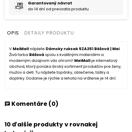
Garantovaný návrat
do 14 dní od prevzatia produktu
OPIS
DETAILY PRODUKTU
V
MeiMall
nájdete
Dámsky ruksak 5ZA251 Béžová | Mei
.
Živá farba
Béžová
spolu s kvalitnými materiálmi a
moderným dizajnom vás ohromí!
MeiMall
je internetový
obchod, ktorý ponúka široký sortiment produktov pre ženy,
mužov a deti. Tu nájdete topánky, oblečenie, tašky a
doplnky. Dodanie je rýchle a lehota na vrátenie je 14 dní.
Komentáre
(0)
chat
10 ďalšie produkty v rovnakej