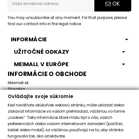
OK
You may unsubscribe at any moment. For that purpose, please
find our contact info in the legal notice.
INFORMÁCIE
UŽITOČNÉ ODKAZY
MEIMALL V EURÓPE
INFORMÁCIE O OBCHODE
Meimall.sk
Slovakia
Ovládajte svoje súkromie
Email:
office@meimall.sk
Keď navštívite akúkoľvek webovú stránku, môže ukladať alebo
získavať informácie vo vašom prehliadači, väčšinou vo forme
„cookies“. Tieto informácie, ktoré môžu byť o vás, vašich
Control your Privacy
preferenciách alebo vašom internetovom zariadení (počítač,
tablet alebo mobil), sa väčšinou používajú na to, aby stránka
fungovala tak, ako očakávate.