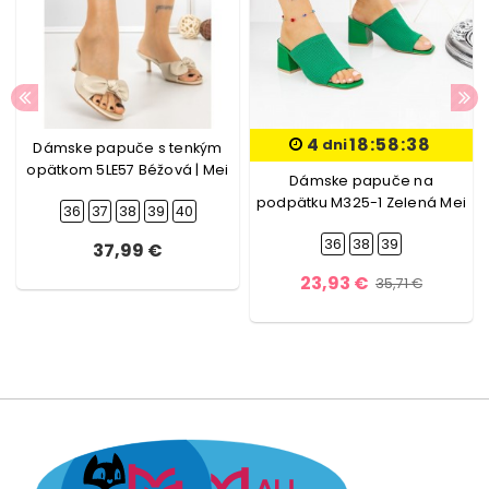
4
18:58:38
dni
Dámske papuče s tenkým
opätkom 5LE57 Béžová | Mei
Dámske papuče na
podpätku M325-1 Zelená Mei
36
37
38
39
40
36
38
39
37,99 €
23,93 €
35,71 €