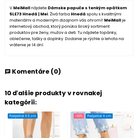
V
MeiMall
nájdete
Dámske papuče s tenkým opätkom
5LE73 Hnedá | Mei
. Živá farba
Hnedá
spolu s kvalitnými
materiálmi a moderným dizajnom vás ohromí!
MeiMall
je
internetový obchod, ktorý ponúka široký sortiment
produktov pre ženy, mužov a deti. Tu nájdete topánky,
oblečenie, tašky a doplnky. Dodanie je rýchle a lehota na
vrátenie je 14 dní.
Komentáre
(0)
chat
10 ďalšie produkty v rovnakej
kategórii:
Podpätok 6.5 cm
-33%
Podpätok 6 cm