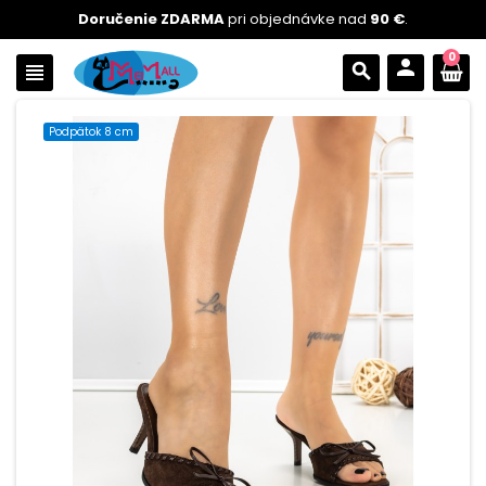
Doručenie ZDARMA
pri objednávke nad
90 €
.
0
person
view_headline
search
Podpätok 8 cm