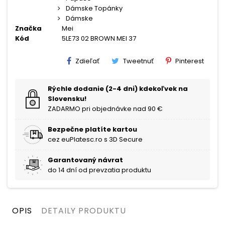
Dámske Topánky
Dámske
Značka
Mei
Kód
5LE73 02 BROWN MEI 37
Zdieľať
Tweetnuť
Pinterest
Rýchle dodanie (2-4 dni) kdekoľvek na
Slovensku!
ZADARMO pri objednávke nad 90 €
Bezpečne platíte kartou
cez euPlatesc.ro s 3D Secure
Garantovaný návrat
do 14 dní od prevzatia produktu
OPIS
DETAILY PRODUKTU