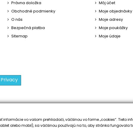
Právna doložka
Môj účet
Obchodné podmienky
Moje objednávky
O nás
Moje adresy
Bezpečná platba
Moje poukážky
Sitemap
Moje údaje
 Privacy
 informácie vo vašom prehliadači, väčšinou vo forme „cookies“. Tieto inf
ablet alebo mobil), sa väčšinou používajú na to, aby stránka fungovala t