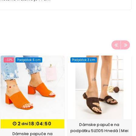
-33%
Podpätok 6 cm
Podpätok 3 cm
2
18:04:50
dni
Dámske papuče na
podpätku 5LE105 Hnedá | Mei
Dámske papuče na