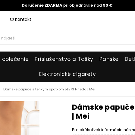
Doručenie ZDARMA
pri objednávke nad
90 €
.
Kontakt
mail_outline
 oblečenie
Príslušenstvo a Tašky
Pánske
Det
Elektronické cigarety
_right
Dámske papuče s tenkým opätkom 5LE73 Hnedá | Mei
Dámske papuče 
| Mei
Pre akékoľvek informácie nás n