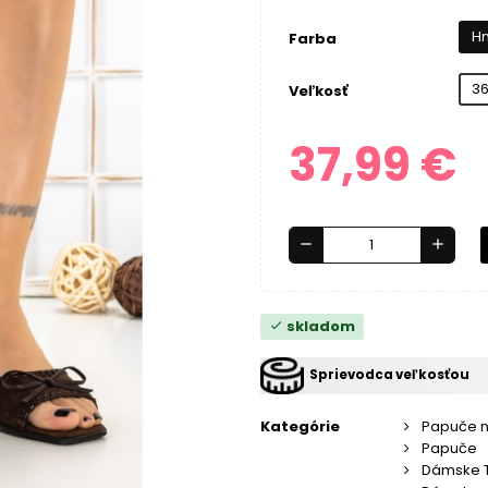
H
Farba
3
Veľkosť
37,99 €
remove
add
skladom
check
Sprievodca veľkosťou
Kategórie
Papuče 
Papuče
Dámske 