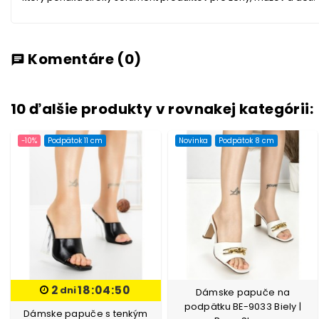
Komentáre
(0)
chat
10 ďalšie produkty v rovnakej kategórii:
-10%
Podpätok 11 cm
Novinka
Podpätok 8 cm
2
18:04:50
dni
Dámske papuče na
podpätku BE-9033 Biely |
Dámske papuče s tenkým