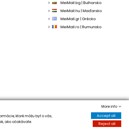
MeiMall.bg | Bulharsko
MeiMall.hu | Maďarsko
MeiMall.gr | Grécko
MeiMall.ro | Rumunsko
More info
Accept all
ormácie, ktoré môžu byť o vás,
ak, ako očakávate.
Reject all