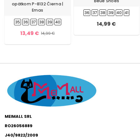
Beue Shoes
opätkom P-8132 Čierna |
Emas
36
37
38
39
40
41
35
36
37
38
39
40
14,99 €
13,49 €
14,99 €
MEIMALL SRL
RO26056889
J40/9822/2009