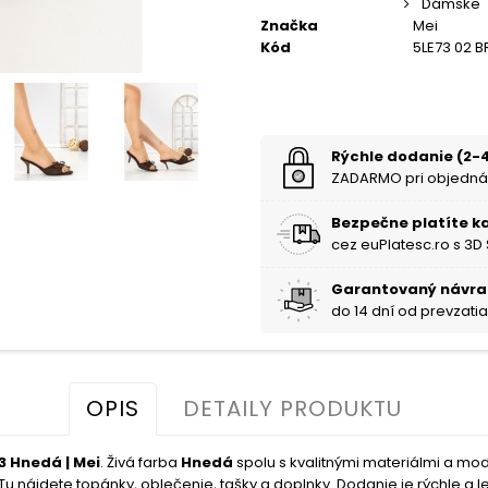
Dámske
Značka
Mei
Kód
5LE73 02 
Rýchle dodanie (2-4
ZADARMO pri objedná
Bezpečne platíte k
cez euPlatesc.ro s 3D
Garantovaný návra
do 14 dní od prevzati
OPIS
DETAILY PRODUKTU
 Hnedá | Mei
. Živá farba
Hnedá
spolu s kvalitnými materiálmi a m
u nájdete topánky, oblečenie, tašky a doplnky. Dodanie je rýchle a le