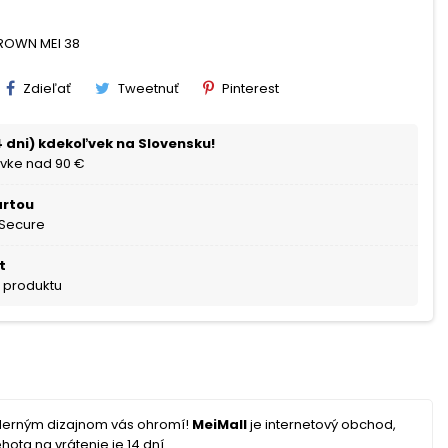
BROWN MEI 38
Zdieľať
Tweetnuť
Pinterest
 dni) kdekoľvek na Slovensku!
vke nad 90 €
artou
 Secure
t
a produktu
oderným dizajnom vás ohromí!
MeiMall
je internetový obchod,
hota na vrátenie je 14 dní.