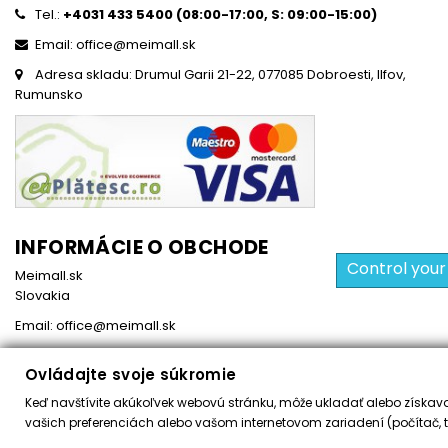
Tel.:
+4031 433 5400 (
08:00-17:00, S: 09:00-15:0
0)
Email: office@meimall.sk
Adresa skladu: Drumul Garii 21-22, 077085 Dobroesti, Ilfov,
Rumunsko
INFORMÁCIE O OBCHODE
Control your
Meimall.sk
Slovakia
Email:
office@meimall.sk
Ovládajte svoje súkromie
Keď navštívite akúkoľvek webovú stránku, môže ukladať alebo získavať
Všetky práva vyhradené ©
2026
MeiMall.sk
vašich preferenciách alebo vašom internetovom zariadení (počítač, t