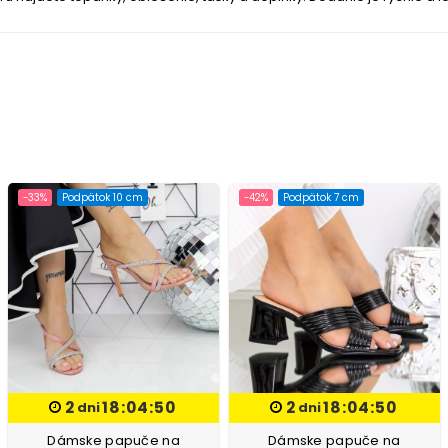
-33%
Podpätok 10 cm
-42%
Podpätok 7 cm
2
18:04:50
2
18:04:50
dni
dni
Dámske papuče na
Dámske papuče na