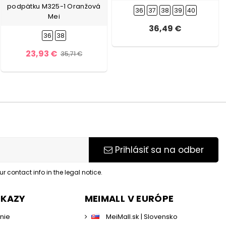
podpätku M325-1 Oranžová
36
37
38
39
40
Mei
36,49 €
36
38
23,93 €
35,71 €
Prihlásiť sa na odber
 contact info in the legal notice.
DKAZY
MEIMALL V EURÓPE
enie
MeiMall.sk | Slovensko