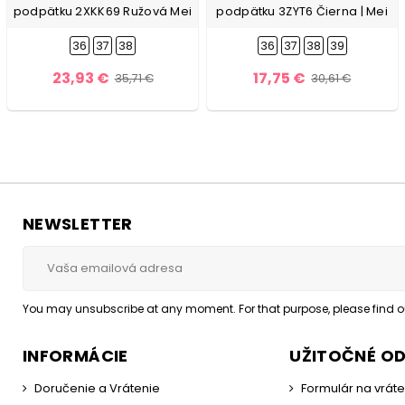
podpätku 2XKK69 Ružová Mei
podpätku 3ZYT6 Čierna | Mei
36
37
38
36
37
38
39
23,93 €
17,75 €
35,71 €
30,61 €
NEWSLETTER
You may unsubscribe at any moment. For that purpose, please find our
INFORMÁCIE
UŽITOČNÉ O
Doručenie a Vrátenie
Formulár na vrát