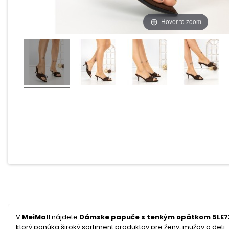
Hover to zoom
V
MeiMall
nájdete
Dámske papuče s tenkým opätkom 5LE73
ktorý ponúka široký sortiment produktov pre ženy, mužov a deti. T