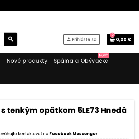
0
search
Prihláste sa
0,00 €
person
NOVÝ
i
Nové produkty
Spálňa a Obývačka
s tenkým opätkom 5LE73 Hnedá
eváhajte kontaktovať na
Facebook Messenger