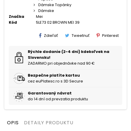
Dámske Topánky
Dámske
Značka
Mei
Kód
5LE73 02 BROWN MEI 39
Zdieľať
Tweetnuť
Pinterest
Rýchle dodanie (2-4 dni) kdekoľvek na
Slovensku!
ZADARMO pri objednávke nad 90 €
Bezpečne platíte kartou
cez euPlatesc.ro s 3D Secure
Garantovaný návrat
do 14 dní od prevzatia produktu
OPIS
DETAILY PRODUKTU