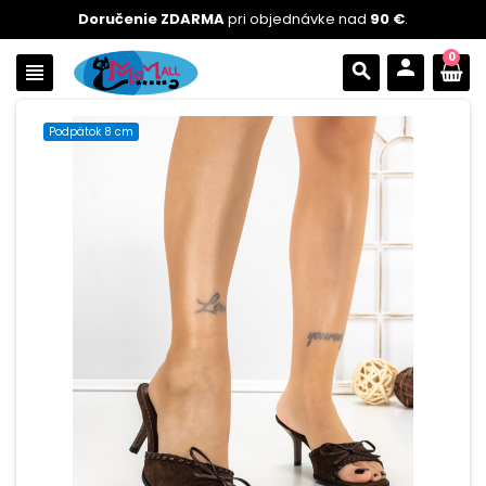
Doručenie ZDARMA
pri objednávke nad
90 €
.
0
person
view_headline
search
Podpätok 8 cm