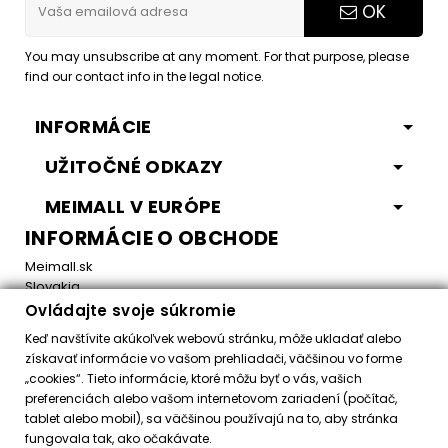
OK
You may unsubscribe at any moment. For that purpose, please
find our contact info in the legal notice.
INFORMÁCIE
UŽITOČNÉ ODKAZY
MEIMALL V EURÓPE
INFORMÁCIE O OBCHODE
Meimall.sk
Slovakia
Ovládajte svoje súkromie
Email:
office@meimall.sk
Keď navštívite akúkoľvek webovú stránku, môže ukladať alebo
získavať informácie vo vašom prehliadači, väčšinou vo forme
„cookies“. Tieto informácie, ktoré môžu byť o vás, vašich
Control your Privacy
preferenciách alebo vašom internetovom zariadení (počítač,
tablet alebo mobil), sa väčšinou používajú na to, aby stránka
fungovala tak, ako očakávate.