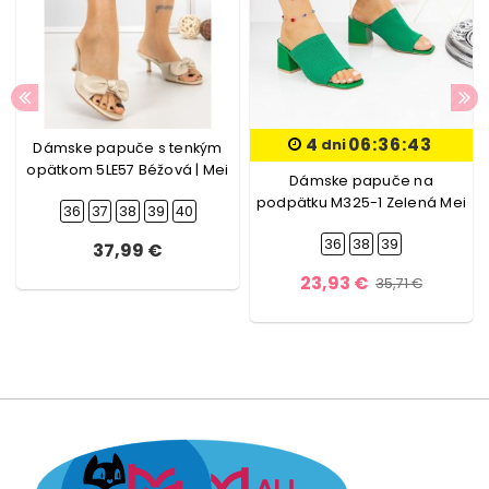
4
06:36:42
dni
Dámske papuče s tenkým
opätkom 5LE57 Béžová | Mei
Dámske papuče na
podpätku M325-1 Zelená Mei
36
37
38
39
40
36
38
39
37,99 €
23,93 €
35,71 €