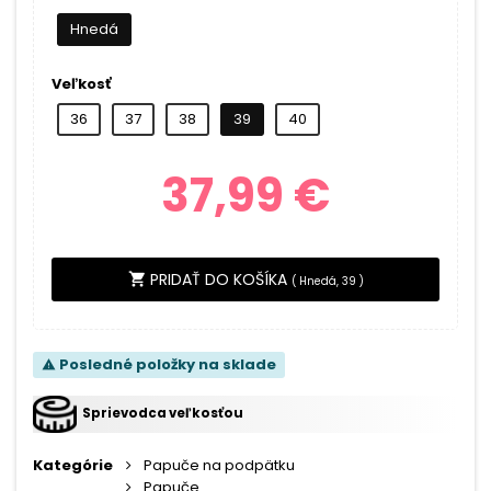
Hnedá
Veľkosť
36
37
38
39
40
37,99 €
PRIDAŤ DO KOŠÍKA
shopping_cart
(
Hnedá, 39
)
Posledné položky na sklade
warning
Sprievodca veľkosťou
Kategórie
Papuče na podpätku
Papuče