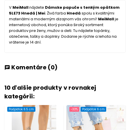
V
MeiMall
nájdete
Dámske papuče s tenkým opätkom
5LE73 Hnedá | Mei
. Živá farba
Hnedá
spolu s kvalitnými
materiálmi a moderným dizajnom vás ohromí!
MeiMall
je
internetový obchod, ktorý ponúka široký sortiment
produktov pre ženy, mužov a deti. Tu nájdete topánky,
oblečenie, tašky a doplnky. Dodanie je rýchle a lehota na
vrátenie je 14 dní.
Komentáre
(0)
chat
10 ďalšie produkty v rovnakej
kategórii:
Podpätok 6.5 cm
-33%
Podpätok 6 cm