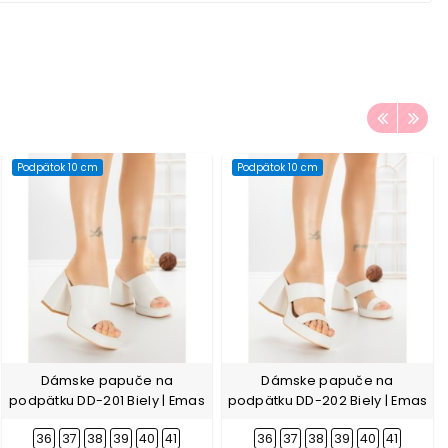
Podpätok 10 cm
Podpätok 10 cm
Dámske papuče na
Dámske papuče na
podpätku DD-201 Biely | Emas
podpätku DD-202 Biely | Emas
36
37
38
39
40
41
36
37
38
39
40
41