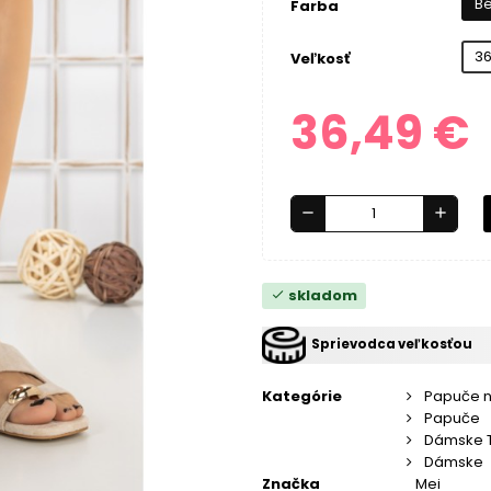
B
Farba
3
Veľkosť
36,49 €
remove
add
skladom
check
Sprievodca veľkosťou
Kategórie
Papuče 
Papuče
Dámske 
Dámske
Značka
Mei