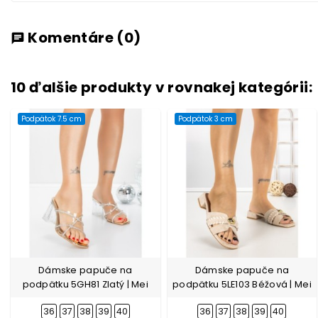
Komentáre
(0)
chat
10 ďalšie produkty v rovnakej kategórii:
Podpätok 7.5 cm
Podpätok 3 cm
Dámske papuče na
Dámske papuče na
podpätku 5GH81 Zlatý | Mei
podpätku 5LE103 Béžová | Mei
36
37
38
39
40
36
37
38
39
40