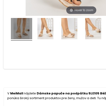
Hover to zoom
V
MeiMall
nájdete
Dámske papuče na podpätku 5LE105 Béžo
ponúka široký sortiment produktov pre ženy, mužov a deti. Tu náj