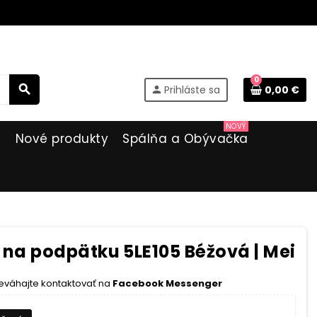
0
search
Prihláste sa
0,00 €
person
NOVÝ
i
Nové produkty
Spálňa a Obývačka
a podpätku 5LE105 Béžová | Mei
eváhajte kontaktovať na
Facebook Messenger