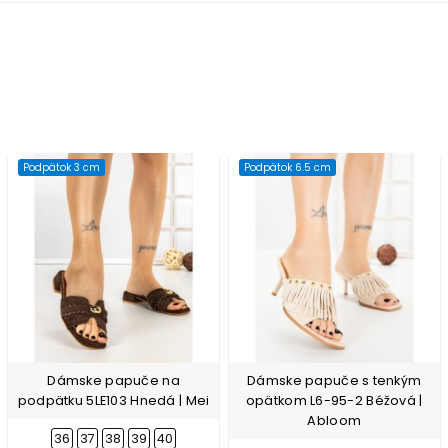
Podpätok 3 cm
Podpätok 6.5 cm
Dámske papuče na
Dámske papuče s tenkým
podpätku 5LE103 Hnedá | Mei
opätkom L6-95-2 Béžová |
Abloom
36
37
38
39
40