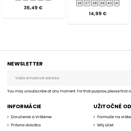
36
37
38
39
40
41
36,49 €
14,99 €
NEWSLETTER
You may unsubscribe at any moment. For that purpose, please find our
INFORMÁCIE
UŽITOČNÉ O
Doručenie a Vrátenie
Formulár na vrát
Právna doložka
Môj účet