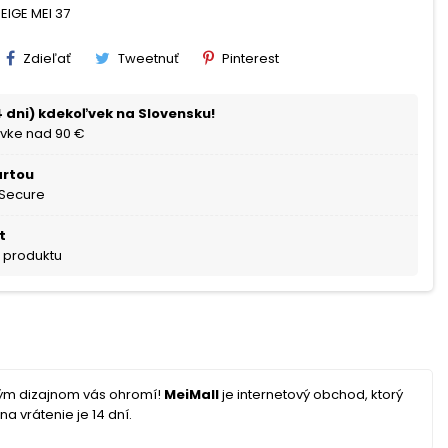
BEIGE MEI 37
Zdieľať
Tweetnuť
Pinterest
 dni) kdekoľvek na Slovensku!
vke nad 90 €
artou
 Secure
t
a produktu
ným dizajnom vás ohromí!
MeiMall
je internetový obchod, ktorý
a vrátenie je 14 dní.