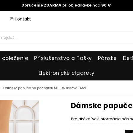
Doručenie ZDARMA
pri objednávke nad
90 €
.
Kontakt
mail_outline
 oblečenie
Príslušenstvo a Tašky
Pánske
Det
Elektronické cigarety
_right
Dámske papuče na podpätku 5LE105 Béžová | Mei
Dámske papuče n
Pre akékoľvek informácie nás n