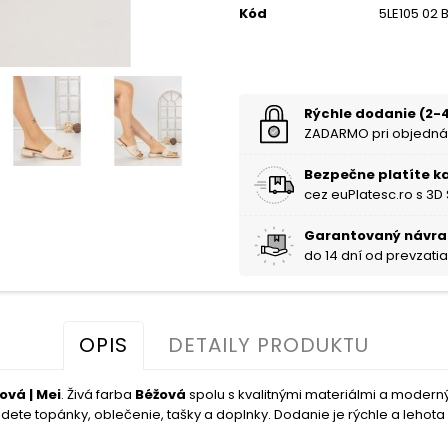
Kód
5LE105 02 
Rýchle dodanie (2-4
ZADARMO pri objedná
Bezpečne platíte k
cez euPlatesc.ro s 3D
Garantovaný návra
do 14 dní od prevzati
OPIS
DETAILY PRODUKTU
vá | Mei
. Živá farba
Béžová
spolu s kvalitnými materiálmi a moder
dete topánky, oblečenie, tašky a doplnky. Dodanie je rýchle a lehota n