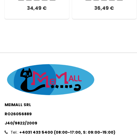
34,49 €
36,49 €
MEIMALL SRL
RO26056889
J40/9822/2009
Tel.:
+4031 433 5400 (
08:00-17:00, S: 09:00-15:0
0)