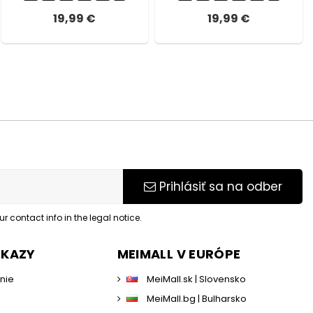
19,99 €
19,99 €
Prihlásiť sa na odber
 contact info in the legal notice.
DKAZY
MEIMALL V EURÓPE
enie
MeiMall.sk | Slovensko
MeiMall.bg | Bulharsko