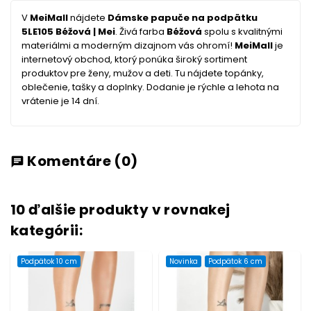
V
MeiMall
nájdete
Dámske papuče na podpätku
5LE105 Béžová | Mei
. Živá farba
Béžová
spolu s kvalitnými
materiálmi a moderným dizajnom vás ohromí!
MeiMall
je
internetový obchod, ktorý ponúka široký sortiment
produktov pre ženy, mužov a deti. Tu nájdete topánky,
oblečenie, tašky a doplnky. Dodanie je rýchle a lehota na
vrátenie je 14 dní.
Komentáre
(0)
chat
10 ďalšie produkty v rovnakej
kategórii:
Podpätok 10 cm
Novinka
Podpätok 6 cm