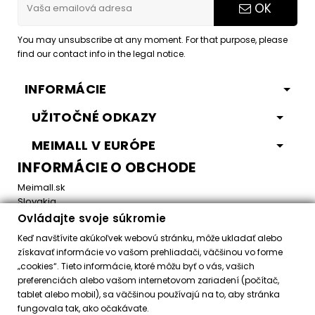
OK
You may unsubscribe at any moment. For that purpose, please
find our contact info in the legal notice.
INFORMÁCIE
UŽITOČNÉ ODKAZY
MEIMALL V EURÓPE
INFORMÁCIE O OBCHODE
Meimall.sk
Slovakia
Ovládajte svoje súkromie
Email:
office@meimall.sk
Keď navštívite akúkoľvek webovú stránku, môže ukladať alebo
získavať informácie vo vašom prehliadači, väčšinou vo forme
„cookies“. Tieto informácie, ktoré môžu byť o vás, vašich
Control your Privacy
preferenciách alebo vašom internetovom zariadení (počítač,
tablet alebo mobil), sa väčšinou používajú na to, aby stránka
fungovala tak, ako očakávate.