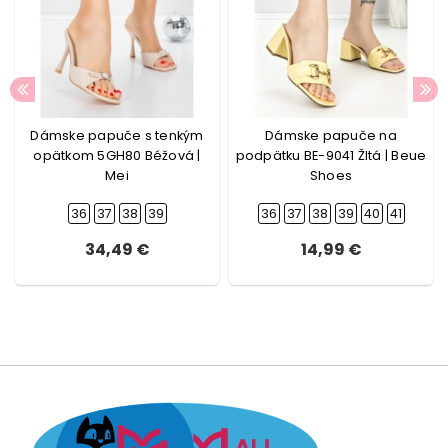
Dámske papuče s tenkým
Dámske papuče na
opätkom 5GH80 Béžová |
podpätku BE-9041 Žltá | Beue
Mei
Shoes
36
37
38
39
36
37
38
39
40
41
34,49 €
14,99 €