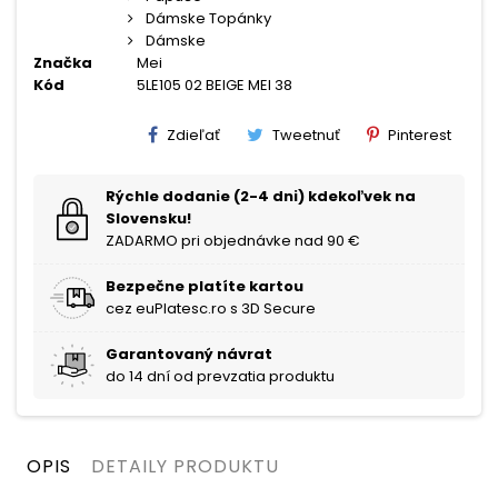
Dámske Topánky
Dámske
Značka
Mei
Kód
5LE105 02 BEIGE MEI 38
Zdieľať
Tweetnuť
Pinterest
Rýchle dodanie (2-4 dni) kdekoľvek na
Slovensku!
ZADARMO pri objednávke nad 90 €
Bezpečne platíte kartou
cez euPlatesc.ro s 3D Secure
Garantovaný návrat
do 14 dní od prevzatia produktu
OPIS
DETAILY PRODUKTU