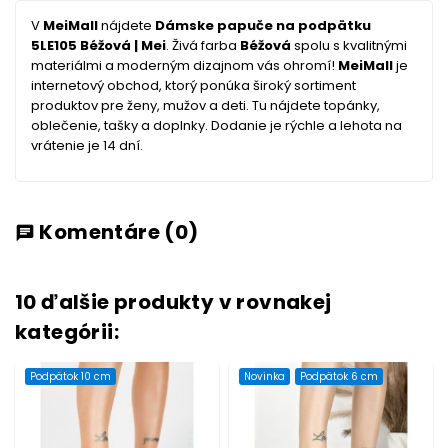
V
MeiMall
nájdete
Dámske papuče na podpätku
5LE105 Béžová | Mei
. Živá farba
Béžová
spolu s kvalitnými
materiálmi a moderným dizajnom vás ohromí!
MeiMall
je
internetový obchod, ktorý ponúka široký sortiment
produktov pre ženy, mužov a deti. Tu nájdete topánky,
oblečenie, tašky a doplnky. Dodanie je rýchle a lehota na
vrátenie je 14 dní.
Komentáre
(0)
chat
10 ďalšie produkty v rovnakej
kategórii:
Podpätok 10 cm
Novinka
Podpätok 6 cm