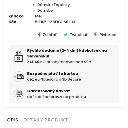
Dámske Topánky
Dámske
Značka
Mei
Kód
5LE105 02 BEIGE MEI 39
Zdieľať
Tweetnuť
Pinterest
Rýchle dodanie (2-4 dni) kdekoľvek na
Slovensku!
ZADARMO pri objednávke nad 90 €
Bezpečne platíte kartou
cez euPlatesc.ro s 3D Secure
Garantovaný návrat
do 14 dní od prevzatia produktu
OPIS
DETAILY PRODUKTU