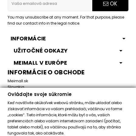
OK
You may unsubscribe at any moment. For that purpose, please
find our contact info in the legal notice.
INFORMÁCIE
UŽITOČNÉ ODKAZY
MEIMALL V EURÓPE
INFORMÁCIE O OBCHODE
Meimall.sk
Slovakia
Ovládajte svoje súkromie
Email:
office@meimall.sk
Keď navštívite akúkoľvek webovú stránku, môže ukladať alebo
získavať informácie vo vašom prehliadači, väčšinou vo forme
„cookies“. Tieto informácie, ktoré môžu byť o vás, vašich
Control your Privacy
preferenciách alebo vašom internetovom zariadení (počítač,
tablet alebo mobil), sa väčšinou používajú na to, aby stránka
fungovala tak, ako očakávate.