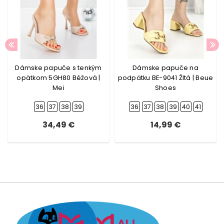
Dámske papuče s tenkým
Dámske papuče na
opätkom 5GH80 Béžová |
podpätku BE-9041 Žltá | Beue
Mei
Shoes
36
37
38
39
36
37
38
39
40
41
34,49 €
14,99 €