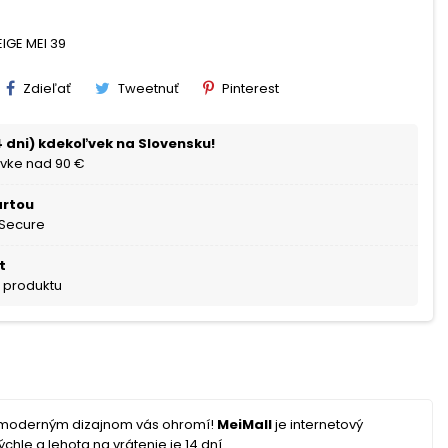
EIGE MEI 39
Zdieľať
Tweetnuť
Pinterest
 dni) kdekoľvek na Slovensku!
vke nad 90 €
artou
 Secure
t
a produktu
 a moderným dizajnom vás ohromí!
MeiMall
je internetový
hle a lehota na vrátenie je 14 dní.