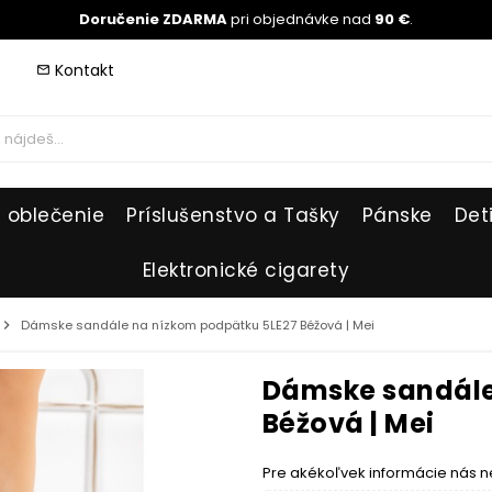
Doručenie ZDARMA
pri objednávke nad
90 €
.
Kontakt
mail_outline
 oblečenie
Príslušenstvo a Tašky
Pánske
Det
Elektronické cigarety
hevron_right
Dámske sandále na nízkom podpätku 5LE27 Béžová | Mei
Dámske sandále
Béžová | Mei
Pre akékoľvek informácie nás n