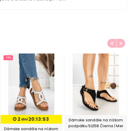
-19%
2
20:13:52
dni
Dámske sandále na nízkom
podpätku 5LE58 Čierna | Mei
Dámske sandále na nízkom