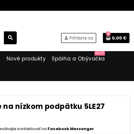
0
search
Prihláste sa
0,00 €
person
NOVÝ
i
Nové produkty
Spálňa a Obývačka
 na nízkom podpätku 5LE27
eváhajte kontaktovať na
Facebook Messenger