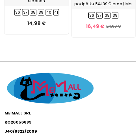
Stephan
podpätku 5XJ39 Čierna | Mei
36
37
38
39
40
41
36
37
38
39
14,99 €
16,49 €
24,99 €
MEIMALL SRL
RO26056889
J40/9822/2009