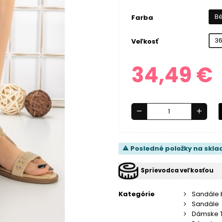
B
Farba
3
Veľkosť
34,49 €
remove
add
Posledné položky na skla
warning
Sprievodca veľkosťou
Kategórie
Sandále 
Sandále
Dámske 