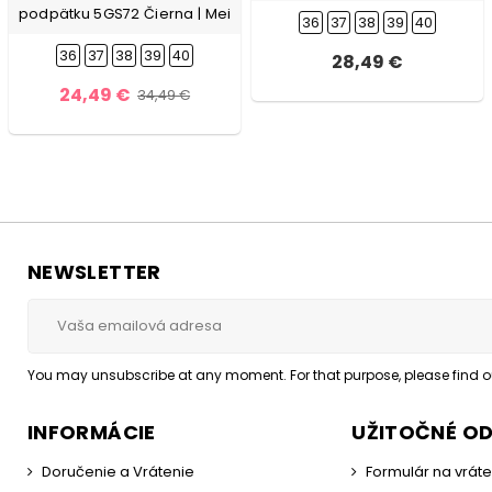
podpätku 5GS72 Čierna | Mei
36
37
38
39
40
36
37
38
39
40
28,49 €
24,49 €
34,49 €
NEWSLETTER
You may unsubscribe at any moment. For that purpose, please find our
INFORMÁCIE
UŽITOČNÉ O
Doručenie a Vrátenie
Formulár na vrát