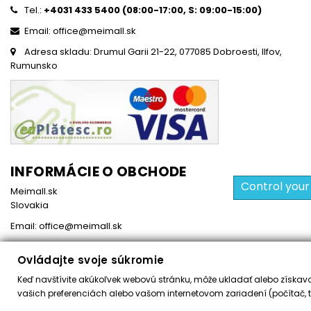
Tel.:
+4031 433 5400 (
08:00-17:00, S: 09:00-15:0
0)
Email: office@meimall.sk
Adresa skladu: Drumul Garii 21-22, 077085 Dobroesti, Ilfov,
Rumunsko
INFORMÁCIE O OBCHODE
Control your
Meimall.sk
Slovakia
Email:
office@meimall.sk
Ovládajte svoje súkromie
Keď navštívite akúkoľvek webovú stránku, môže ukladať alebo získavať
Všetky práva vyhradené ©
2026
MeiMall.sk
vašich preferenciách alebo vašom internetovom zariadení (počítač, t