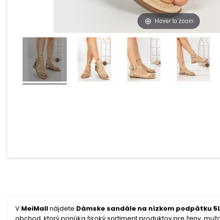
Hover to zoom
V
MeiMall
nájdete
Dámske sandále na nízkom podpätku 5LE
obchod, ktorý ponúka široký sortiment produktov pre ženy, mužov 