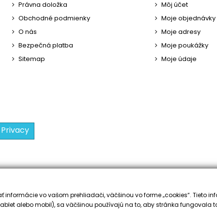
Právna doložka
Môj účet
Obchodné podmienky
Moje objednávky
O nás
Moje adresy
Bezpečná platba
Moje poukážky
Sitemap
Moje údaje
 Privacy
 informácie vo vašom prehliadači, väčšinou vo forme „cookies“. Tieto inf
ablet alebo mobil), sa väčšinou používajú na to, aby stránka fungovala t