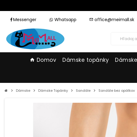
Messenger
Whatsapp
office@meimall.sk
mail_outline
Domov
Dámske topánky
Dámske
home
chevron_right
Dámske
chevron_right
Dámske Topánky
chevron_right
Sandále
chevron_right
Sandále bez opätkov
c