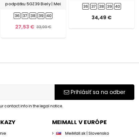
podpätku 5GZ39 Biely | Mei
36
37
38
39
40
36
37
38
39
40
34,49 €
27,53 €
33,99 €
Prihlásiť sa na odber
 contact info in the legal notice.
DKAZY
MEIMALL V EURÓPE
enie
MeiMall.sk | Slovensko