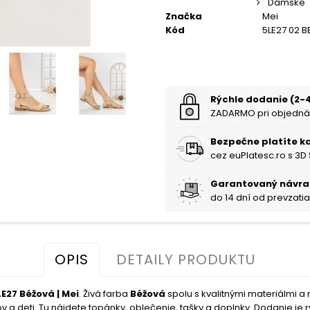
Dámske
Značka
Mei
Kód
5LE27 02 B
Rýchle dodanie (2-4
ZADARMO pri objedná
Bezpečne platíte k
cez euPlatesc.ro s 3D
Garantovaný návra
do 14 dní od prevzati
OPIS
DETAILY PRODUKTU
27 Béžová | Mei
. Živá farba
Béžová
spolu s kvalitnými materiálmi
a deti. Tu nájdete topánky, oblečenie, tašky a doplnky. Dodanie je rýc