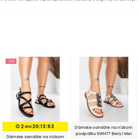
-29%
2
20:13:52
dni
Dámske sandále na nízkom
podpätku 5WH77 Biely | Mei
Dámske sandále na nízkom