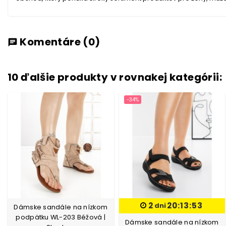
Komentáre
(0)
chat
10 ďalšie produkty v rovnakej kategórii:
-34%
2
20:13:52
dni
Dámske sandále na nízkom
podpätku WL-203 Béžová |
Dámske sandále na nízkom