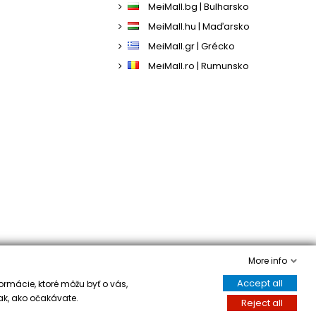
MeiMall.bg | Bulharsko
MeiMall.hu | Maďarsko
MeiMall.gr | Grécko
MeiMall.ro | Rumunsko
More info
Accept all
ormácie, ktoré môžu byť o vás,
ak, ako očakávate.
Reject all