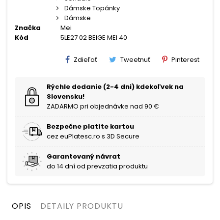
Dámske Topánky
Dámske
Značka
Mei
Kód
5LE27 02 BEIGE MEI 40
Zdieľať
Tweetnuť
Pinterest
Rýchle dodanie (2-4 dni) kdekoľvek na
Slovensku!
ZADARMO pri objednávke nad 90 €
Bezpečne platíte kartou
cez euPlatesc.ro s 3D Secure
Garantovaný návrat
do 14 dní od prevzatia produktu
OPIS
DETAILY PRODUKTU