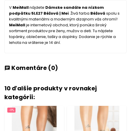
V
MeiMall
nájdete
Dámske sandále na nízkom
podpätku 5LE27 Béžová | Mei
. Živá farba
Béžová
spolu s
kvalitnými materiálmi a moderným dizajnom vás ohromí!
MeiMall
je internetový obchod, ktorý ponúka široký
sortiment produktov pre ženy, mužov a deti. Tu nájdete
topánky, oblečenie, tašky a doplnky. Dodanie je rýchle a
lehota na vrátenie je 14 dní.
Komentáre
(0)
chat
10 ďalšie produkty v rovnakej
kategórii:
-11%