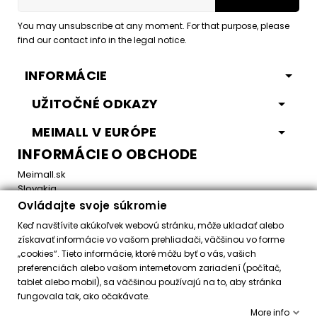
You may unsubscribe at any moment. For that purpose, please
find our contact info in the legal notice.
INFORMÁCIE
UŽITOČNÉ ODKAZY
MEIMALL V EURÓPE
INFORMÁCIE O OBCHODE
Meimall.sk
Slovakia
Ovládajte svoje súkromie
Email:
office@meimall.sk
Keď navštívite akúkoľvek webovú stránku, môže ukladať alebo
získavať informácie vo vašom prehliadači, väčšinou vo forme
„cookies“. Tieto informácie, ktoré môžu byť o vás, vašich
Control your Privacy
preferenciách alebo vašom internetovom zariadení (počítač,
tablet alebo mobil), sa väčšinou používajú na to, aby stránka
fungovala tak, ako očakávate.
Všetky práva vyhradené ©
2026
MeiMall.sk
More info