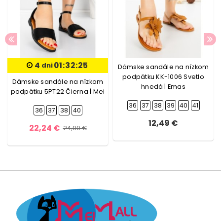
4
01:32:24
dni
Dámske sandále na nízkom
podpätku KK-1006 Svetlo
Dámske sandále na nízkom
hnedá | Emas
podpätku 5PT22 Čierna | Mei
36
37
38
39
40
41
36
37
38
40
12,49 €
22,24 €
24,99 €