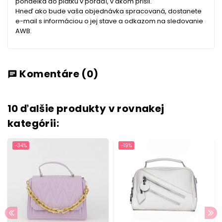
pondelka do piatku v poradí, v akom prišli.
Hneď ako bude vaša objednávka spracovaná, dostanete
e-mail s informáciou o jej stave a odkazom na sledovanie
AWB.
Komentáre
(0)
chat
10 ďalšie produkty v rovnakej
kategórii:
-34%
-19%