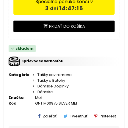
Špeciálna ponuka končí v
3
14:47:15
dni
PRIDAŤ DO KOŠÍKA
shopping_cart
skladom
check
Sprievodca veľkosťou
Kategórie
Tašky cez rameno
Tašky a Batohy
Dámske Doplnky
Dámske
Značka
Mei
Kód
GNT M00975 SILVER MEI
Zdieľať
Tweetnuť
Pinterest