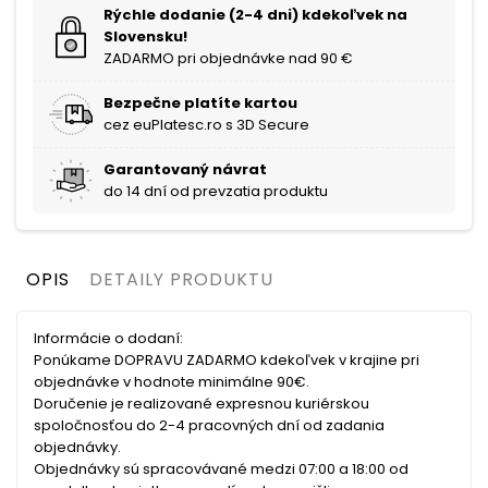
Rýchle dodanie (2-4 dni) kdekoľvek na
Slovensku!
ZADARMO pri objednávke nad 90 €
Bezpečne platíte kartou
cez euPlatesc.ro s 3D Secure
Garantovaný návrat
do 14 dní od prevzatia produktu
OPIS
DETAILY PRODUKTU
Informácie o dodaní:
Ponúkame DOPRAVU ZADARMO kdekoľvek v krajine pri
objednávke v hodnote minimálne 90€.
Doručenie je realizované expresnou kuriérskou
spoločnosťou do 2-4 pracovných dní od zadania
objednávky.
Objednávky sú spracovávané medzi 07:00 a 18:00 od