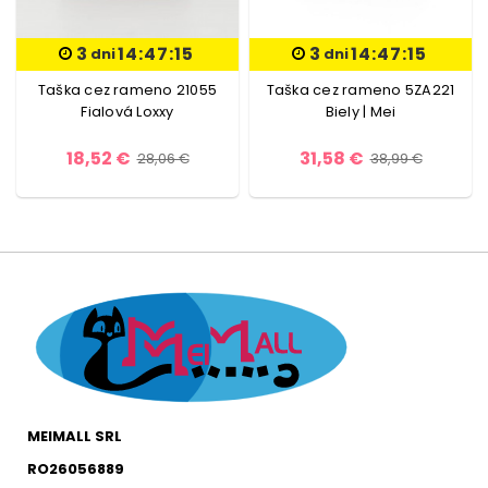
3
14:47:15
3
14:47:15
dni
dni
Taška cez rameno 21055
Taška cez rameno 5ZA221
Fialová Loxxy
Biely | Mei
18,52 €
31,58 €
28,06 €
38,99 €
MEIMALL SRL
RO26056889