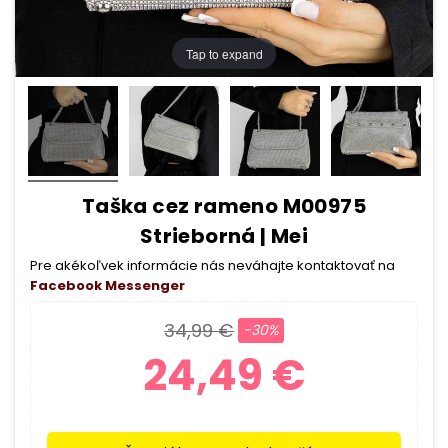
Tap to expand
Taška cez rameno M00975
Strieborná | Mei
Pre akékoľvek informácie nás neváhajte kontaktovať na
Facebook Messenger
34,99 €
-30%
24,49 €