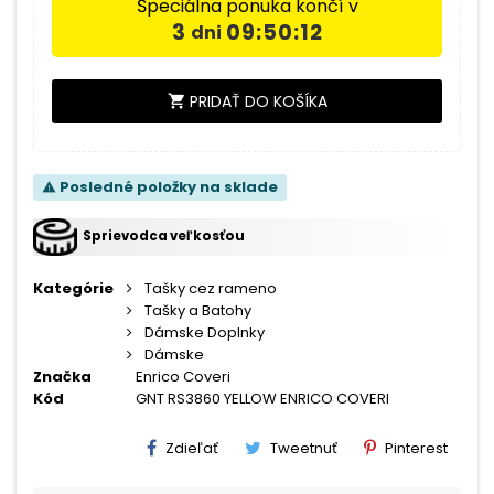
Špeciálna ponuka končí v
3
09:50:11
dni
PRIDAŤ DO KOŠÍKA
shopping_cart
Posledné položky na sklade
warning
Sprievodca veľkosťou
Kategórie
Tašky cez rameno
Tašky a Batohy
Dámske Doplnky
Dámske
Značka
Enrico Coveri
Kód
GNT RS3860 YELLOW ENRICO COVERI
Zdieľať
Tweetnuť
Pinterest