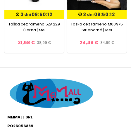
3
09:50:11
3
09:50:11
dni
dni
Taška cez rameno 5ZA229
Taška cez rameno M00975
Čierna | Mei
Strieborná | Mei
31,58 €
24,49 €
38,99 €
34,99 €
MEIMALL SRL
RO26056889