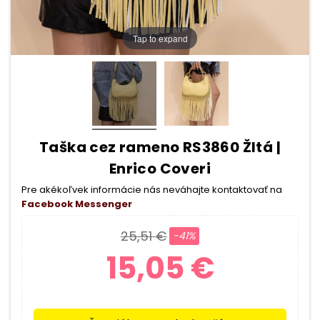
Tap to expand
Taška cez rameno RS3860 Žltá |
Enrico Coveri
Pre akékoľvek informácie nás neváhajte kontaktovať na
Facebook Messenger
25,51 €
-41%
15,05 €