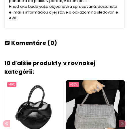
pondelka do piatku v poradí, v akom prišli.
Hneď ako bude vaša objednávka spracovaná, dostanete
e-mail s informáciou o jej stave a odkazom na sledovanie
AWB.
Komentáre
(0)
chat
10 ďalšie produkty v rovnakej
kategórii:
-19%
-30%