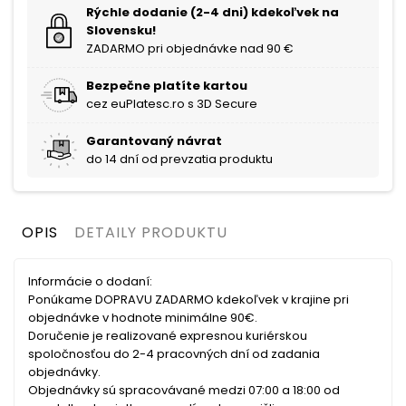
Rýchle dodanie (2-4 dni) kdekoľvek na
Slovensku!
ZADARMO pri objednávke nad 90 €
Bezpečne platíte kartou
cez euPlatesc.ro s 3D Secure
Garantovaný návrat
do 14 dní od prevzatia produktu
OPIS
DETAILY PRODUKTU
Informácie o dodaní:
Ponúkame DOPRAVU ZADARMO kdekoľvek v krajine pri
objednávke v hodnote minimálne 90€.
Doručenie je realizované expresnou kuriérskou
spoločnosťou do 2-4 pracovných dní od zadania
objednávky.
Objednávky sú spracovávané medzi 07:00 a 18:00 od