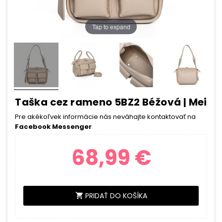
Tap to expand
Taška cez rameno 5BZ2 Béžová | Mei
Pre akékoľvek informácie nás neváhajte kontaktovať na
Facebook Messenger
68,99 €
PRIDAŤ DO KOŠÍKA
shopping_cart