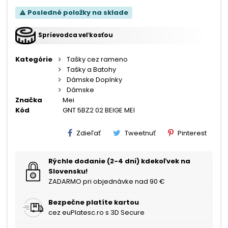
Posledné položky na sklade
warning
Sprievodca veľkosťou
Kategórie
Tašky cez rameno
Tašky a Batohy
Dámske Doplnky
Dámske
Značka
Mei
Kód
GNT 5BZ2 02 BEIGE MEI
Zdieľať
Tweetnuť
Pinterest
Rýchle dodanie (2-4 dni) kdekoľvek na
Slovensku!
ZADARMO pri objednávke nad 90 €
Bezpečne platíte kartou
cez euPlatesc.ro s 3D Secure