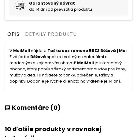
Garantovaný návrat
do 14 dní od prevzatia produktu
OPIS
DETAILY PRODUKTU
V
MeiMall
nájdete
Taška cez rameno 5BZ2 Béžová | Mei
.
Živá farba
Béžová
spolu s kvalitnými materiálmi a
moderným dizajnom vás ohromí!
MeiMall
je internetový
obchod, ktorý ponúka široký sortiment produktov pre ženy,
mužov a deti. Tu nájdete topánky, oblečenie, tašky a
doplnky. Dodanie je rýchle a lehota na vrátenie je 14 dní.
Komentáre
(0)
chat
10 ďalšie produkty v rovnakej