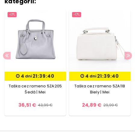
kategórii:
-17%
-17%
4
21:39:39
4
21:39:39
dni
dni
Taška cez rameno 5ZA205
Taška cez rameno 5ZA118
Šedá | Mei
Biely | Mei
36,51 €
24,89 €
43,99 €
29,99 €