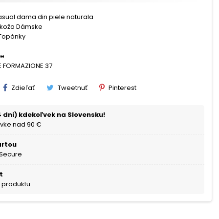
asual dama din piele naturala
 koža Dámske
Topánky
ne
E FORMAZIONE 37
Zdieľať
Tweetnuť
Pinterest
 dni) kdekoľvek na Slovensku!
vke nad 90 €
artou
 Secure
t
a produktu