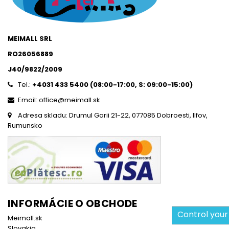
MEIMALL SRL
RO26056889
J40/9822/2009
Tel.:
+4031 433 5400 (
08:00-17:00, S: 09:00-15:0
0)
Email: office@meimall.sk
Adresa skladu: Drumul Garii 21-22, 077085 Dobroesti, Ilfov,
Rumunsko
INFORMÁCIE O OBCHODE
Control your
Meimall.sk
Slovakia