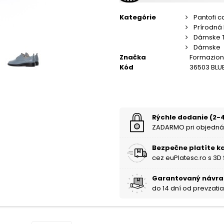
Kategórie
Pantofi c
Prírodná
Dámske 
Dámske
Značka
Formazio
Kód
36503 BLU
Rýchle dodanie (2-4
ZADARMO pri objedná
Bezpečne platíte k
cez euPlatesc.ro s 3D
Garantovaný návra
do 14 dní od prevzati