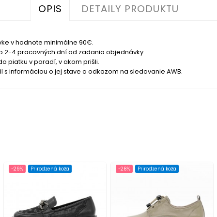
OPIS
DETAILY PRODUKTU
ke v hodnote minimálne 90€.
do 2-4 pracovných dní od zadania objednávky.
piatku v poradí, v akom prišli.
s informáciou o jej stave a odkazom na sledovanie AWB.
-29%
Prirodzená koža
-28%
Prirodzená koža