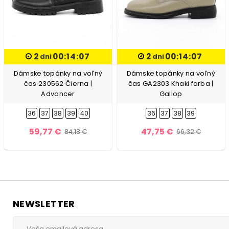
2
00:14:06
2
00:14:06
dni
dni
Dámske topánky na voľný
Dámske topánky na voľný
čas 230562 Čierna |
čas GA2303 Khaki farba |
Advancer
Gallop
36
37
38
39
40
36
37
38
39
59,77 €
47,75 €
84,18 €
66,32 €
NEWSLETTER