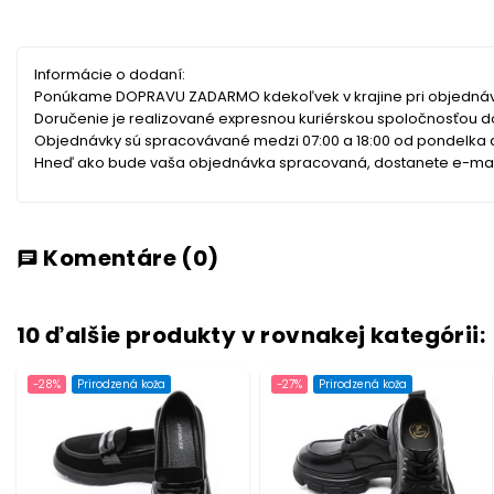
Informácie o dodaní:
Ponúkame DOPRAVU ZADARMO kdekoľvek v krajine pri objednáv
Doručenie je realizované expresnou kuriérskou spoločnosťou 
Objednávky sú spracovávané medzi 07:00 a 18:00 od pondelka do 
Hneď ako bude vaša objednávka spracovaná, dostanete e-mail 
Komentáre
(0)
chat
10 ďalšie produkty v rovnakej kategórii:
-28%
Prirodzená koža
-27%
Prirodzená koža