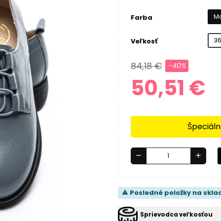
M
Farba
3
Veľkosť
84,18 €
-40%
50,51 €
Špeciáln
remove
add
Posledné položky na skla
warning
Sprievodca veľkosťou