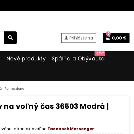
0
search
Prihláste sa
0,00 €
person
NOVÝ
i
Nové produkty
Spálňa a Obývačka
 | Formazione
 na voľný čas 36503 Modrá |
eváhajte kontaktovať na
Facebook Messenger