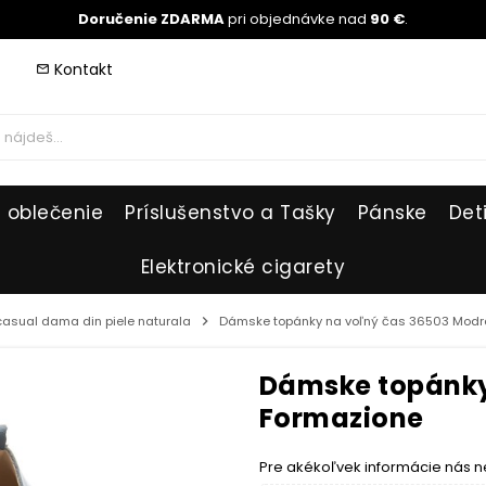
Doručenie ZDARMA
pri objednávke nad
90 €
.
Kontakt
mail_outline
 oblečenie
Príslušenstvo a Tašky
Pánske
Det
Elektronické cigarety
 casual dama din piele naturala
chevron_right
Dámske topánky na voľný čas 36503 Modrá
Dámske topánky
Formazione
Pre akékoľvek informácie nás n