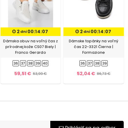
2
00:14:06
2
00:14:06
dni
dni
Dámska obuv na voľný čas z
Dámske topánky na voľný
prírodnej kože CS07 Biely |
čas 22-3321 Čierna |
Franco Gerardo
Formazione
36
37
38
39
40
36
37
38
39
59,51 €
52,04 €
63,99 €
86,73 €