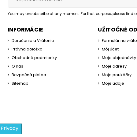
You may unsubscribe at any moment. For that purpose, please find our
INFORMÁCIE
UŽITOČNÉ O
Doručenie a Vrátenie
Formulár na vrát
Právna doložka
Môj účet
Obchodné podmienky
Moje objednávky
O nás
Moje adresy
Bezpečná platba
Moje poukážky
Sitemap
Moje údaje
 Privacy