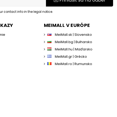
Prihlásiť sa na odber
 contact info in the legal notice.
DKAZY
MEIMALL V EURÓPE
enie
MeiMall.sk | Slovensko
MeiMall.bg | Bulharsko
MeiMall.hu | Maďarsko
MeiMall.gr | Grécko
MeiMall.ro | Rumunsko