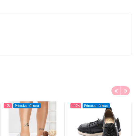
-7%
Prirodzená koža
-40%
Prirodzená koža