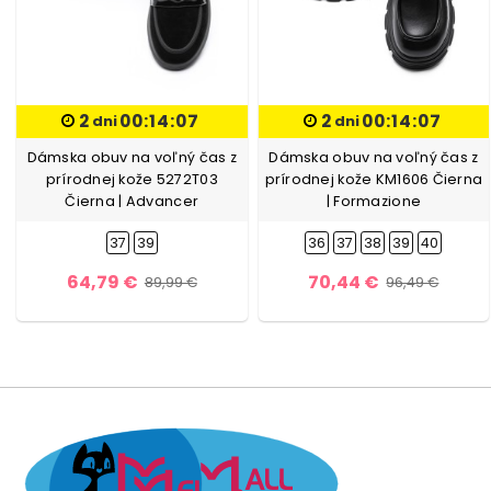
2
00:14:06
2
00:14:06
dni
dni
Dámska obuv na voľný čas z
Dámska obuv na voľný čas z
prírodnej kože 5272T03
prírodnej kože KM1606 Čierna
Čierna | Advancer
| Formazione
37
39
36
37
38
39
40
64,79 €
70,44 €
89,99 €
96,49 €