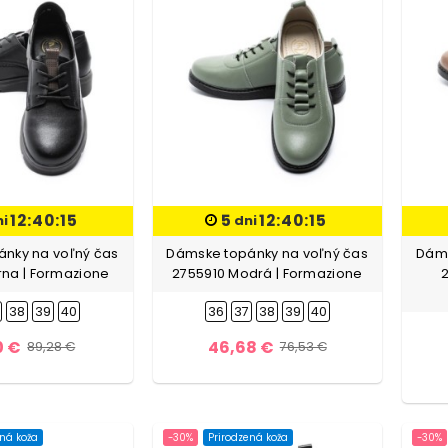
12:40:13
5
12:40:13
ni
dni
nky na voľný čas
Dámske topánky na voľný čas
Dáms
rna | Formazione
2755910 Modrá | Formazione
2
38
39
40
36
37
38
39
40
0 €
46,68 €
89,28 €
76,53 €
ená koža
-30%
Prirodzená koža
-30%