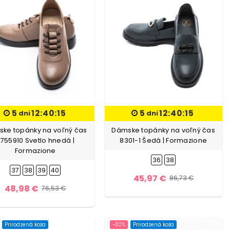
5
12:40:13
5
12:40:13
dni
dni
ke topánky na voľný čas
Dámske topánky na voľný čas
755910 Svetlo hnedá |
8301-1 Šedá | Formazione
Formazione
36
38
37
38
39
40
45,97 €
86,73 €
48,98 €
76,53 €
Prirodzená koža
-30%
Prirodzená koža