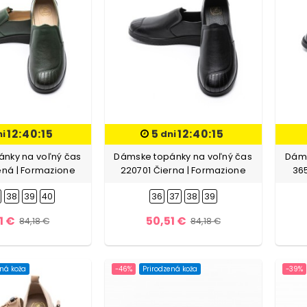
12:40:13
5
12:40:13
ni
dni
nky na voľný čas
Dámske topánky na voľný čas
Dáms
ená | Formazione
220701 Čierna | Formazione
36
38
39
40
36
37
38
39
1 €
50,51 €
84,18 €
84,18 €
ená koža
-46%
Prirodzená koža
-39%