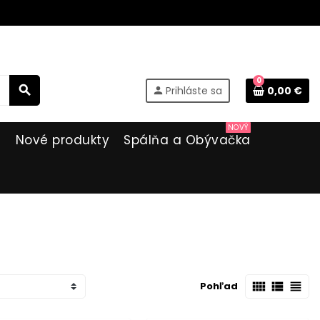
0
search
Prihláste sa
0,00 €
person
NOVÝ
i
Nové produkty
Spálňa a Obývačka
view_comfy
view_list
view_headline
Pohľad