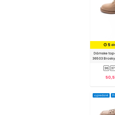
5
d
Dámske topá
36503 Brosky
36
37
50,5
vypredané
Pr