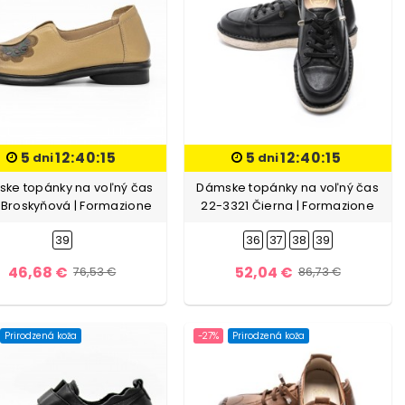
5
12:40:13
5
12:40:13
dni
dni
ke topánky na voľný čas
Dámske topánky na voľný čas
 Broskyňová | Formazione
22-3321 Čierna | Formazione
39
36
37
38
39
46,68 €
52,04 €
76,53 €
86,73 €
Prirodzená koža
-27%
Prirodzená koža