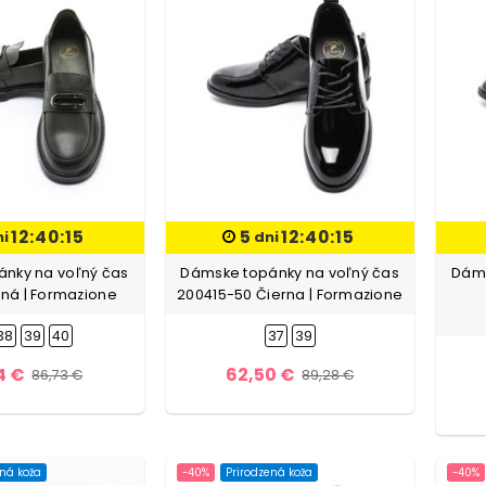
12:40:13
5
12:40:13
ni
dni
nky na voľný čas
Dámske topánky na voľný čas
Dáms
ená | Formazione
200415-50 Čierna | Formazione
38
39
40
37
39
4 €
62,50 €
86,73 €
89,28 €
ená koža
-40%
Prirodzená koža
-40%