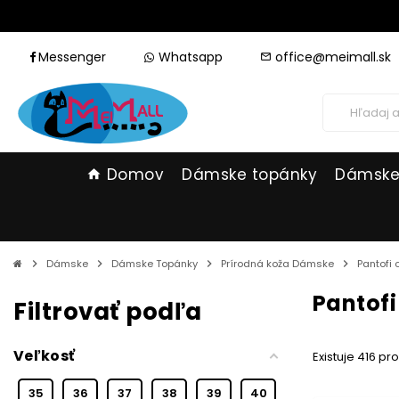
Messenger
Whatsapp
office@meimall.sk
mail_outline
Domov
Dámske topánky
Dámske
home
chevron_right
Dámske
chevron_right
Dámske Topánky
chevron_right
Prírodná koža Dámske
chevron_right
Pantofi
Pantofi
Filtrovať podľa
Veľkosť
Existuje 416 pr
35
36
37
38
39
40