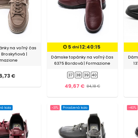
5
12:40:13
dni
nky na voľný čas
 Broskyňová |
Dámske topánky na voľný čas
Dáms
rmazione
6375 Bordová | Formazione
13
6,73 €
37
38
39
40
49,67 €
84,18 €
ná koža
-31%
Prirodzená koža
-40%