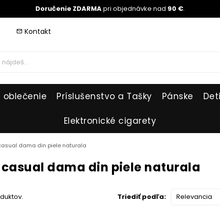
Doručenie ZDARMA
pri objednávke nad
90 €
.
Kontakt
mail_outline
 oblečenie
Príslušenstvo a Tašky
Pánske
Det
Elektronické cigarety
 casual dama din piele naturala
 casual dama din piele naturala
oduktov.
Triediť podľa:
Relevancia