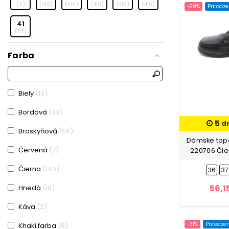
3
416
416
416
416
416
-29%
Prirodz
41
57
Farba
Biely
13
Bordová
33
5
d
Broskyňová
56
Dámske topá
Červená
7
220706 Čie
Čierna
140
36
37
56,1
Hnedá
19
Káva
2
Khaki farba
9
-31%
Prirodze