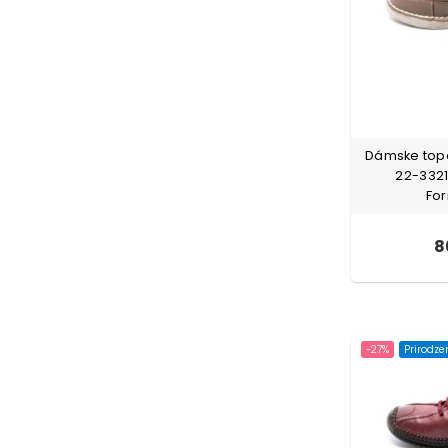
Dámske topá
22-3321
Fo
8
-27%
Prirodze