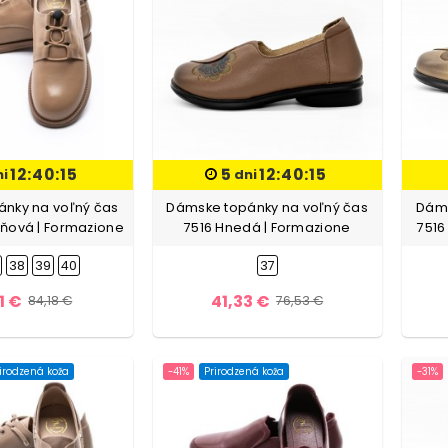
12:40:13
5
12:40:13
ni
dni
nky na voľný čas
Dámske topánky na voľný čas
Dáms
ňová | Formazione
7516 Hnedá | Formazione
7516
38
39
40
37
1 €
41,33 €
84,18 €
76,53 €
irodzená koža
-41%
Prirodzená koža
-31%