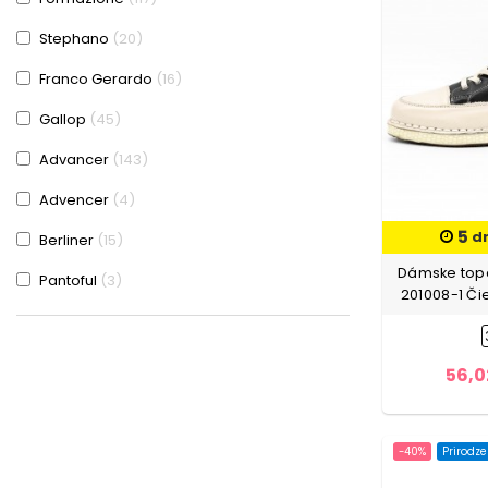
Stephano
20
Franco Gerardo
16
Gallop
45
Advancer
143
Advencer
4
5
d
Berliner
15
Dámske topá
Pantoful
3
201008-1 Či
Galop
29
Formatione
24
56,0
-40%
Prirodz