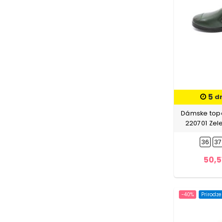
5
d
Dámske topá
220701 Zel
36
37
50,5
-40%
Prirodz