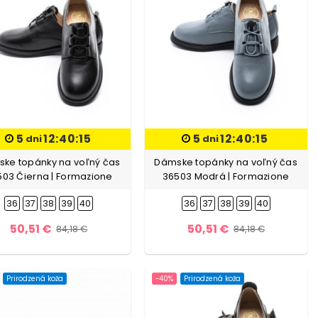
5
12:40:13
5
12:40:13
dni
dni
ke topánky na voľný čas
Dámske topánky na voľný čas
503 Čierna | Formazione
36503 Modrá | Formazione
36
37
38
39
40
36
37
38
39
40
50,51 €
50,51 €
84,18 €
84,18 €
Prirodzená koža
-40%
Prirodzená koža