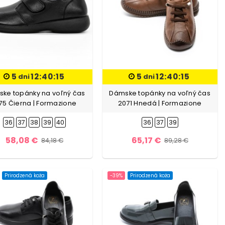
5
12:40:13
5
12:40:13
dni
dni
ke topánky na voľný čas
Dámske topánky na voľný čas
75 Čierna | Formazione
2071 Hnedá | Formazione
36
37
38
39
40
36
37
39
58,08 €
65,17 €
84,18 €
89,28 €
Prirodzená koža
-39%
Prirodzená koža