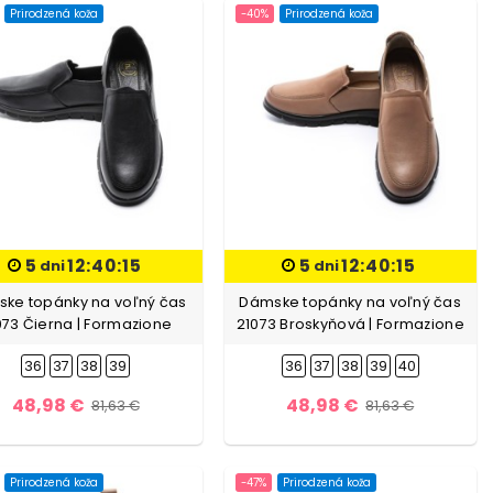
Prirodzená koža
-40%
Prirodzená koža
5
12:40:13
5
12:40:13
dni
dni
ke topánky na voľný čas
Dámske topánky na voľný čas
073 Čierna | Formazione
21073 Broskyňová | Formazione
36
37
38
39
36
37
38
39
40
48,98 €
48,98 €
81,63 €
81,63 €
Prirodzená koža
-47%
Prirodzená koža