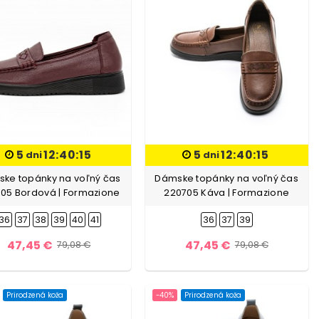
5
12:40:13
5
12:40:13
dni
dni
ke topánky na voľný čas
Dámske topánky na voľný čas
05 Bordová | Formazione
220705 Káva | Formazione
36
37
38
39
40
41
36
37
39
47,45 €
47,45 €
79,08 €
79,08 €
Prirodzená koža
-40%
Prirodzená koža