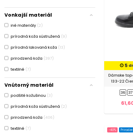
Krémovej farby
40
Vonkajší materiál
Modrá
4
iné materiály
2
Ružová
7
prírodná koža sústružená
9
Šedá
18
prírodná lakovaná koža
13
Svetlo hnedá
6
prirodzená koža
397
Svetlo modrá
3
5
d
textilné
7
Svetlo zelená
2
Dámske topá
133-22 Čie
Vnútorný materiál
Tmavomodrá
5
36
37
podšité kožušinou
3
Zelená
39
61,6
prírodná koža sústružená
2
Žltá
12
prirodzená koža
406
Žltá-Leopard
1
textilné
7
-40%
Prirodz