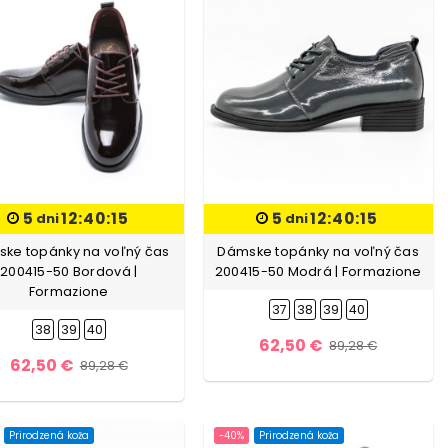
5
12:40:13
5
12:40:13
dni
dni
ke topánky na voľný čas
Dámske topánky na voľný čas
200415-50 Bordová |
200415-50 Modrá | Formazione
Formazione
37
38
39
40
38
39
40
62,50 €
89,28 €
62,50 €
89,28 €
Prirodzená koža
-40%
Prirodzená koža