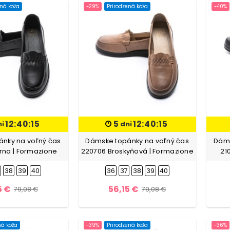
ená koža
-29%
Prirodzená koža
-40%
12:40:13
5
12:40:13
ni
dni
nky na voľný čas
Dámske topánky na voľný čas
Dáms
rna | Formazione
220706 Broskyňová | Formazione
21
38
39
40
36
37
38
39
40
5 €
56,15 €
79,08 €
79,08 €
ná koža
-39%
Prirodzená koža
-36%