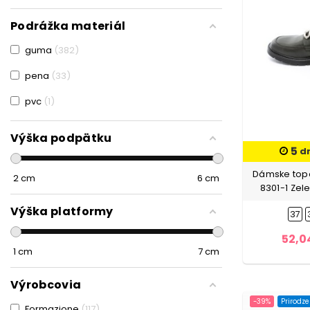
Podrážka materiál
guma
382
pena
33
pvc
1
Výška podpätku
5
d
Dámske topá
2
cm
6
cm
8301-1 Zel
Výška platformy
37
52,0
1
cm
7
cm
Výrobcovia
-39%
Prirodz
Formazione
117