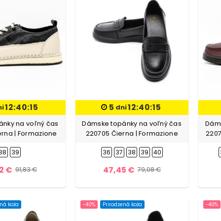
12:40:13
5
12:40:13
ni
dni
nky na voľný čas
Dámske topánky na voľný čas
Dáms
erna | Formazione
220705 Čierna | Formazione
2207
38
39
36
37
38
39
40
2 €
47,45 €
91,83 €
79,08 €
ená koža
-40%
Prirodzená koža
-40%