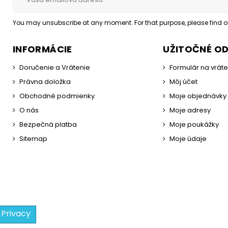
You may unsubscribe at any moment. For that purpose, please find our
INFORMÁCIE
UŽITOČNÉ O
Doručenie a Vrátenie
Formulár na vrát
Právna doložka
Môj účet
Obchodné podmienky
Moje objednávky
O nás
Moje adresy
Bezpečná platba
Moje poukážky
Sitemap
Moje údaje
 Privacy