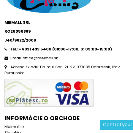
MEIMALL SRL
RO26056889
J40/9822/2009
Tel.:
+4031 433 5400 (
08:00-17:00, S: 09:00-15:0
0)
Email: office@meimall.sk
Adresa skladu: Drumul Garii 21-22, 077085 Dobroesti, Ilfov,
Rumunsko
INFORMÁCIE O OBCHODE
Control your
Meimall.sk
Slovakia