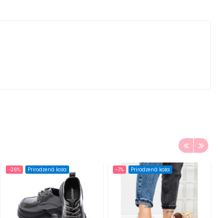
-26%
Prirodzená koža
-7%
Prirodzená koža