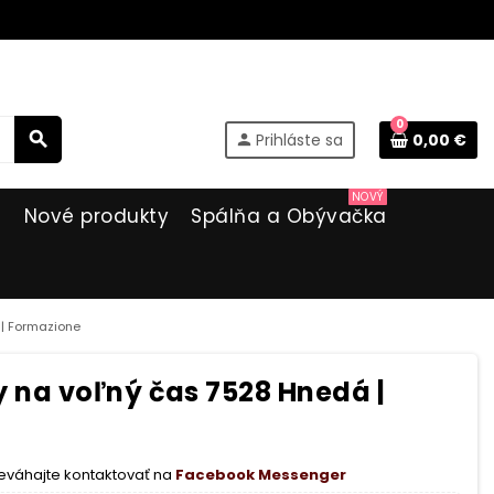
0
search
Prihláste sa
0,00 €
person
NOVÝ
i
Nové produkty
Spálňa a Obývačka
| Formazione
 na voľný čas 7528 Hnedá |
eváhajte kontaktovať na
Facebook Messenger