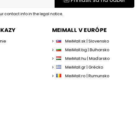
Prihlásiť sa na odber
 contact info in the legal notice.
DKAZY
MEIMALL V EURÓPE
enie
MeiMall.sk | Slovensko
MeiMall.bg | Bulharsko
MeiMall.hu | Maďarsko
MeiMall.gr | Grécko
MeiMall.ro | Rumunsko