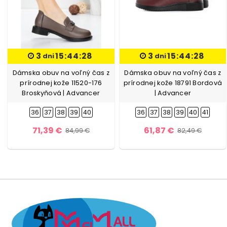
3
15:44:27
3
15:44:27
dni
dni
Dámska obuv na voľný čas z
Dámska obuv na voľný čas z
prírodnej kože 11520-176
prírodnej kože 18791 Bordová
Broskyňová | Advancer
| Advancer
36
37
38
39
40
36
37
38
39
40
41
71,39 €
61,87 €
84,99 €
82,49 €