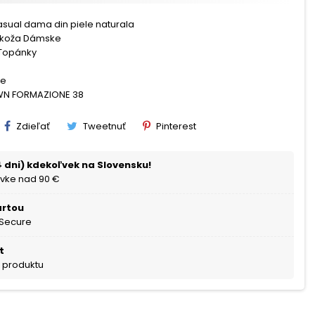
asual dama din piele naturala
 koža Dámske
Topánky
ne
WN FORMAZIONE 38
Zdieľať
Tweetnuť
Pinterest
 dni) kdekoľvek na Slovensku!
vke nad 90 €
artou
 Secure
t
a produktu