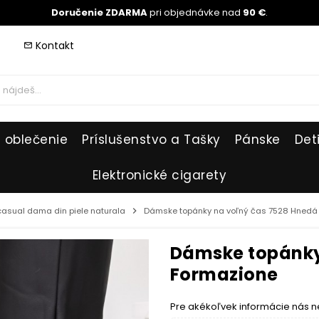
Doručenie ZDARMA
pri objednávke nad
90 €
.
Kontakt
mail_outline
 oblečenie
Príslušenstvo a Tašky
Pánske
Det
Elektronické cigarety
 casual dama din piele naturala
chevron_right
Dámske topánky na voľný čas 7528 Hnedá 
Dámske topánky
Formazione
Pre akékoľvek informácie nás n