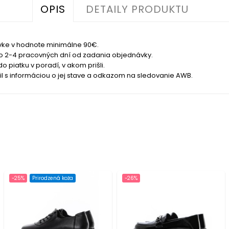
OPIS
DETAILY PRODUKTU
ke v hodnote minimálne 90€.
do 2-4 pracovných dní od zadania objednávky.
piatku v poradí, v akom prišli.
s informáciou o jej stave a odkazom na sledovanie AWB.
-25%
Prirodzená koža
-26%