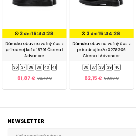
3
15:44:27
3
15:44:27
dni
dni
Dámska obuv na voľný čas z
Dámska obuv na voľný čas z
prírodnej kože 18791 Čierna |
prírodnej kože 0278G06
Advancer
Čierna | Advancer
36
37
38
39
40
41
36
37
38
39
40
61,87 €
62,15 €
82,49 €
83,99 €
NEWSLETTER