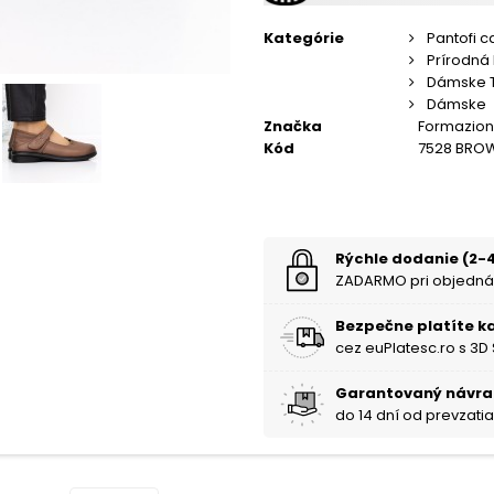
Kategórie
Pantofi c
Prírodná
Dámske 
Dámske
Značka
Formazio
Kód
7528 BRO
Rýchle dodanie (2-4
ZADARMO pri objedná
Bezpečne platíte k
cez euPlatesc.ro s 3D
Garantovaný návra
do 14 dní od prevzati