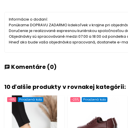
Informácie o dodaní:
Ponúkame DOPRAVU ZADARMO kdekoľvek v krajine pri objednáv
Doručenie je realizované expresnou kuriérskou spoločnosťou 
Objednávky sú spracovávané medzi 07:00 a 18:00 od pondelka do 
Hneď ako bude vaša objednávka spracovaná, dostanete e-mail 
Komentáre
(0)
chat
10 ďalšie produkty v rovnakej kategórii:
-16%
Prirodzená koža
-25%
Prirodzená koža