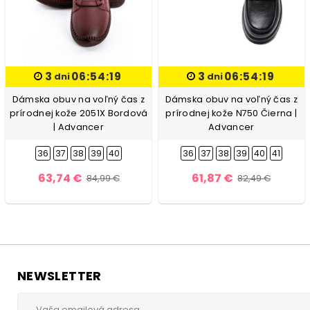
3
06:54:18
3
06:54:18
dni
dni
Dámska obuv na voľný čas z
Dámska obuv na voľný čas z
prírodnej kože 2051X Bordová
prírodnej kože N750 Čierna |
| Advancer
Advancer
36
37
38
39
40
36
37
38
39
40
41
63,74 €
61,87 €
84,99 €
82,49 €
NEWSLETTER