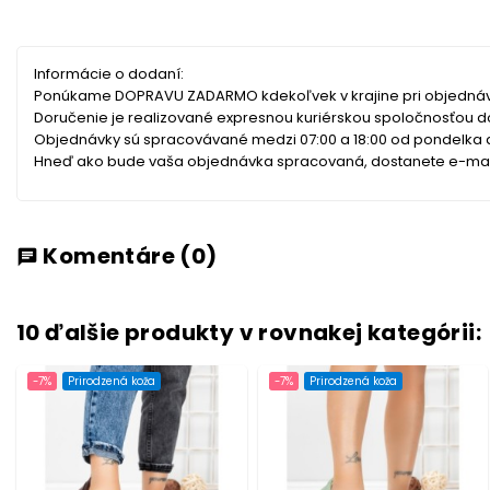
Informácie o dodaní:
Ponúkame DOPRAVU ZADARMO kdekoľvek v krajine pri objednáv
Doručenie je realizované expresnou kuriérskou spoločnosťou 
Objednávky sú spracovávané medzi 07:00 a 18:00 od pondelka do 
Hneď ako bude vaša objednávka spracovaná, dostanete e-mail 
Komentáre
(0)
chat
10 ďalšie produkty v rovnakej kategórii:
-7%
Prirodzená koža
-7%
Prirodzená koža