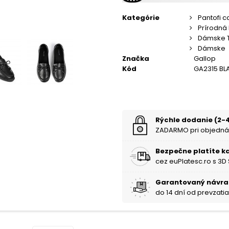
Kategórie
Pantofi c
Prírodná
Dámske 
Dámske
Značka
Gallop
Kód
GA2315 BL
Rýchle dodanie (2-4
ZADARMO pri objedná
Bezpečne platíte k
cez euPlatesc.ro s 3D
Garantovaný návra
do 14 dní od prevzati