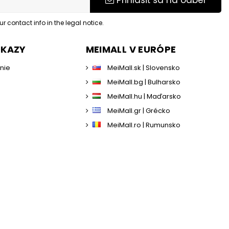
Prihlásiť sa na odber
 contact info in the legal notice.
DKAZY
MEIMALL V EURÓPE
enie
MeiMall.sk | Slovensko
MeiMall.bg | Bulharsko
MeiMall.hu | Maďarsko
MeiMall.gr | Grécko
MeiMall.ro | Rumunsko