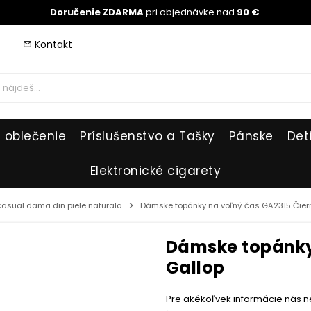
Doručenie ZDARMA
pri objednávke nad
90 €
.
Kontakt
mail_outline
 oblečenie
Príslušenstvo a Tašky
Pánske
Det
Elektronické cigarety
 casual dama din piele naturala
chevron_right
Dámske topánky na voľný čas GA2315 Čiern
Dámske topánky 
Gallop
Pre akékoľvek informácie nás n