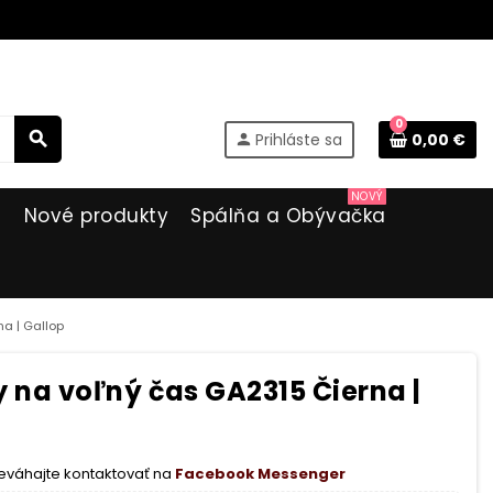
0
search
Prihláste sa
0,00 €
person
NOVÝ
i
Nové produkty
Spálňa a Obývačka
a | Gallop
na voľný čas GA2315 Čierna |
eváhajte kontaktovať na
Facebook Messenger