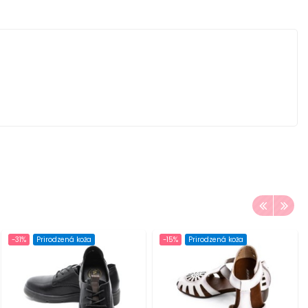
-31%
Prirodzená koža
-15%
Prirodzená koža