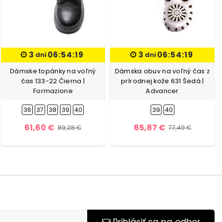
3
06:54:18
3
06:54:18
dni
dni
Dámske topánky na voľný
Dámska obuv na voľný čas z
čas 133-22 Čierna |
prírodnej kože 631 Šedá |
Formazione
Advancer
36
37
38
39
40
39
40
61,60 €
65,87 €
89,28 €
77,49 €