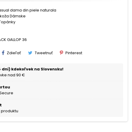
asual dama din piele naturala
 koža Dámske
Topánky
ACK GALLOP 36
Zdieľať
Tweetnuť
Pinterest
 dni) kdekoľvek na Slovensku!
vke nad 90 €
artou
 Secure
t
a produktu