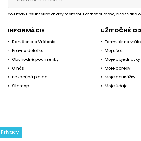
You may unsubscribe at any moment. For that purpose, please find our
INFORMÁCIE
UŽITOČNÉ O
Doručenie a Vrátenie
Formulár na vrát
Právna doložka
Môj účet
Obchodné podmienky
Moje objednávky
O nás
Moje adresy
Bezpečná platba
Moje poukážky
Sitemap
Moje údaje
 Privacy