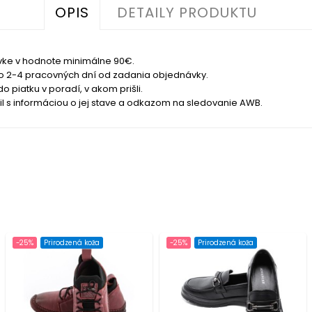
OPIS
DETAILY PRODUKTU
ke v hodnote minimálne 90€.
do 2-4 pracovných dní od zadania objednávky.
piatku v poradí, v akom prišli.
s informáciou o jej stave a odkazom na sledovanie AWB.
-25%
Prirodzená koža
-25%
Prirodzená koža