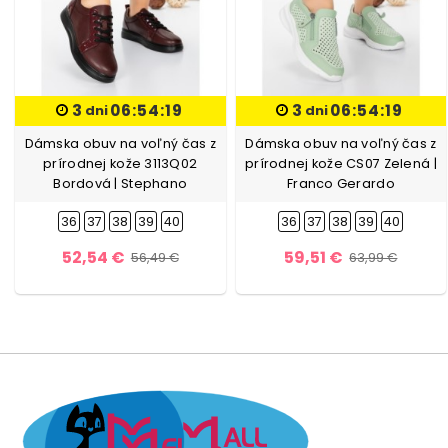
3
06:54:18
3
06:54:18
dni
dni
Dámska obuv na voľný čas z
Dámska obuv na voľný čas z
prírodnej kože 3113Q02
prírodnej kože CS07 Zelená |
Bordová | Stephano
Franco Gerardo
36
37
38
39
40
36
37
38
39
40
52,54 €
59,51 €
56,49 €
63,99 €