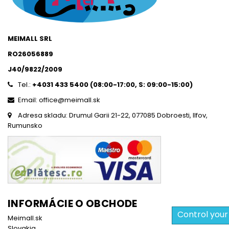
MEIMALL SRL
RO26056889
J40/9822/2009
Tel.:
+4031 433 5400 (
08:00-17:00, S: 09:00-15:0
0)
Email: office@meimall.sk
Adresa skladu: Drumul Garii 21-22, 077085 Dobroesti, Ilfov,
Rumunsko
INFORMÁCIE O OBCHODE
Control your
Meimall.sk
Slovakia