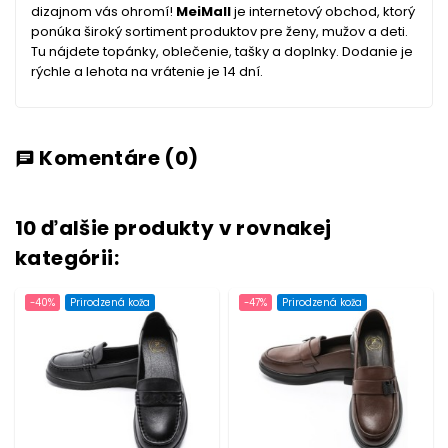
dizajnom vás ohromí!
MeiMall
je internetový obchod, ktorý
ponúka široký sortiment produktov pre ženy, mužov a deti.
Tu nájdete topánky, oblečenie, tašky a doplnky. Dodanie je
rýchle a lehota na vrátenie je 14 dní.
Komentáre
(0)
chat
10 ďalšie produkty v rovnakej
kategórii:
-40%
Prirodzená koža
-47%
Prirodzená koža