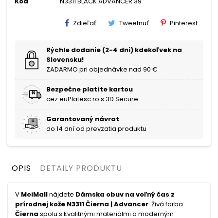
Kód
N3311 BLACK ADVANCER 39
Zdieľať
Tweetnuť
Pinterest
Rýchle dodanie (2-4 dni) kdekoľvek na
Slovensku!
ZADARMO pri objednávke nad 90 €
Bezpečne platíte kartou
cez euPlatesc.ro s 3D Secure
Garantovaný návrat
do 14 dní od prevzatia produktu
OPIS
DETAILY PRODUKTU
V
MeiMall
nájdete
Dámska obuv na voľný čas z
prírodnej kože N3311 Čierna | Advancer
. Živá farba
Čierna
spolu s kvalitnými materiálmi a moderným