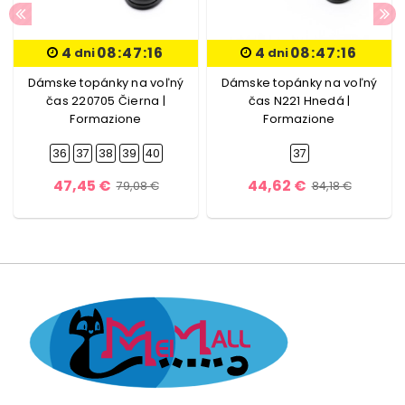
4
08:47:16
4
08:47:16
dni
dni
Dámske topánky na voľný
Dámske topánky na voľný
čas 220705 Čierna |
čas N221 Hnedá |
Formazione
Formazione
36
37
38
39
40
37
47,45 €
44,62 €
79,08 €
84,18 €