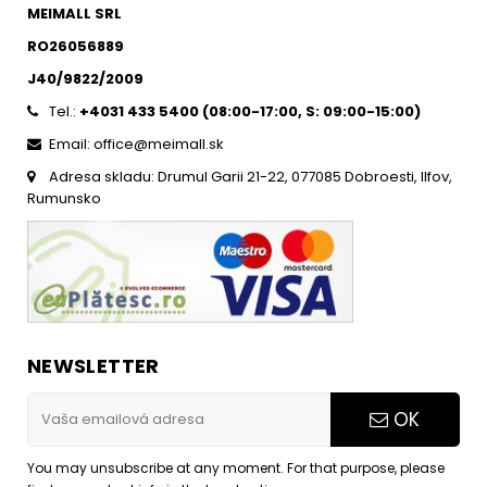
MEIMALL SRL
RO26056889
J40/9822/2009
Tel.:
+4031 433 5400 (
08:00-17:00, S: 09:00-15:0
0)
Email: office@meimall.sk
Adresa skladu: Drumul Garii 21-22, 077085 Dobroesti, Ilfov,
Rumunsko
NEWSLETTER
OK
You may unsubscribe at any moment. For that purpose, please