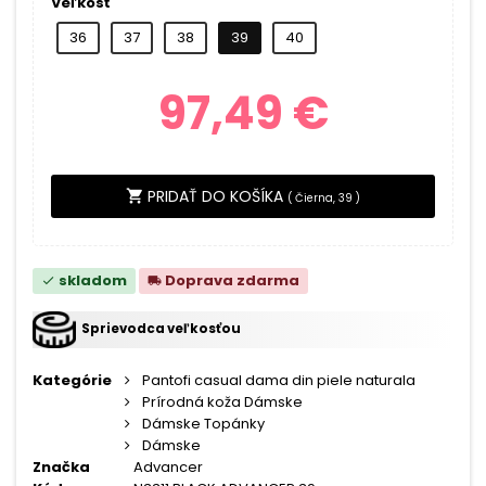
Veľkosť
36
37
38
39
40
97,49 €
PRIDAŤ DO KOŠÍKA
shopping_cart
(
Čierna, 39
)
skladom
Doprava zdarma
check
local_shipping
Sprievodca veľkosťou
Kategórie
Pantofi casual dama din piele naturala
Prírodná koža Dámske
Dámske Topánky
Dámske
Značka
Advancer