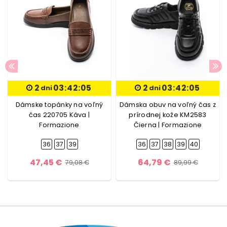
2
03:42:05
2
03:42:05
dni
dni
Dámske topánky na voľný
Dámska obuv na voľný čas z
čas 220705 Káva |
prírodnej kože KM2583
Formazione
Čierna | Formazione
36
37
39
36
37
38
39
40
47,45 €
64,79 €
79,08 €
89,99 €