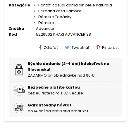
Kategórie
Pantofi casual dama din piele naturala
Prírodná koža Dámske
Dámske Topánky
Dámske
Značka
Advancer
Kód
5226502 KHAKI ADVANCER 38
Zdieľať
Tweetnuť
Pinterest
Rýchle dodanie (2-4 dni) kdekoľvek na
Slovensku!
ZADARMO pri objednávke nad 90 €
Bezpečne platíte kartou
cez euPlatesc.ro s 3D Secure
Garantovaný návrat
do 14 dní od prevzatia produktu