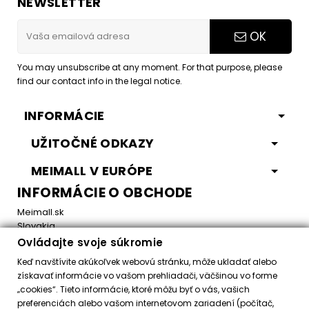
NEWSLETTER
OK
You may unsubscribe at any moment. For that purpose, please
find our contact info in the legal notice.
INFORMÁCIE
UŽITOČNÉ ODKAZY
MEIMALL V EURÓPE
INFORMÁCIE O OBCHODE
Meimall.sk
Slovakia
Ovládajte svoje súkromie
Email:
office@meimall.sk
Keď navštívite akúkoľvek webovú stránku, môže ukladať alebo
získavať informácie vo vašom prehliadači, väčšinou vo forme
„cookies“. Tieto informácie, ktoré môžu byť o vás, vašich
Control your Privacy
preferenciách alebo vašom internetovom zariadení (počítač,