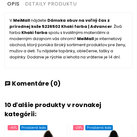
OPIS
DETAILY PRODUKTU
V
MeiMall
nájdete
Dámska obuv na voľný čas z
prírodnej kože 5226502 Khaki farba | Advancer
. Živá
farba
Khaki farba
spolu s kvalitnými materiálmi a
moderným dizajnom vás ohromí!
MeiMall
je internetový
obchod, ktorý ponúka široký sortiment produktov pre ženy,
mužov a deti. Tu nájdete topánky, oblečenie, tašky a
doplnky. Dodanie je rýchle a lehota na vrátenie je 14 dní.
Komentáre
(0)
chat
10 ďalšie produkty v rovnakej
kategórii:
-40%
Prirodzená koža
-28%
Prirodzená koža