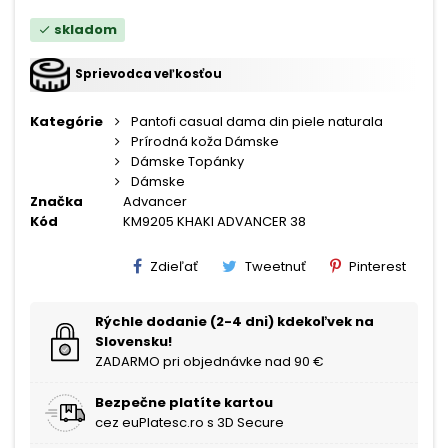
skladom
check
Sprievodca veľkosťou
Kategórie
Pantofi casual dama din piele naturala
Prírodná koža Dámske
Dámske Topánky
Dámske
Značka
Advancer
Kód
KM9205 KHAKI ADVANCER 38
Zdieľať
Tweetnuť
Pinterest
Rýchle dodanie (2-4 dni) kdekoľvek na
Slovensku!
ZADARMO pri objednávke nad 90 €
Bezpečne platíte kartou
cez euPlatesc.ro s 3D Secure