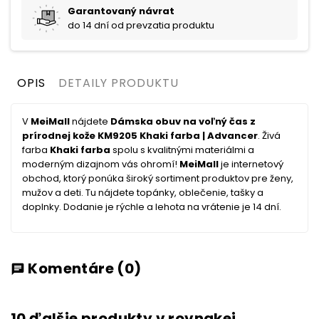
Garantovaný návrat
do 14 dní od prevzatia produktu
OPIS
DETAILY PRODUKTU
V
MeiMall
nájdete
Dámska obuv na voľný čas z
prírodnej kože KM9205 Khaki farba | Advancer
. Živá
farba
Khaki farba
spolu s kvalitnými materiálmi a
moderným dizajnom vás ohromí!
MeiMall
je internetový
obchod, ktorý ponúka široký sortiment produktov pre ženy,
mužov a deti. Tu nájdete topánky, oblečenie, tašky a
doplnky. Dodanie je rýchle a lehota na vrátenie je 14 dní.
Komentáre
(0)
chat
10 ďalšie produkty v rovnakej