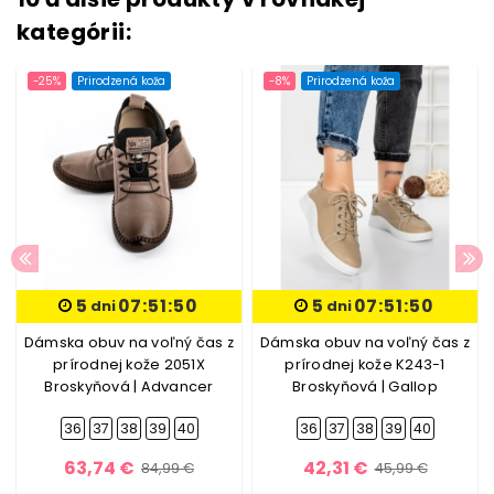
kategórii:
-25%
Prirodzená koža
-8%
Prirodzená koža
5
07:51:50
5
07:51:50
dni
dni
Dámska obuv na voľný čas z
Dámska obuv na voľný čas z
prírodnej kože 2051X
prírodnej kože K243-1
Broskyňová | Advancer
Broskyňová | Gallop
36
37
38
39
40
36
37
38
39
40
63,74 €
42,31 €
84,99 €
45,99 €