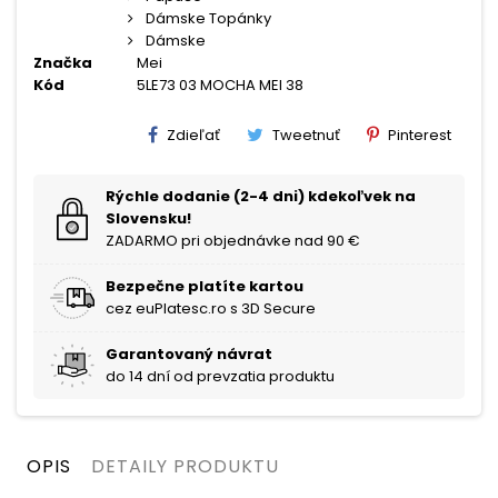
Dámske Topánky
Dámske
Značka
Mei
Kód
5LE73 03 MOCHA MEI 38
Zdieľať
Tweetnuť
Pinterest
Rýchle dodanie (2-4 dni) kdekoľvek na
Slovensku!
ZADARMO pri objednávke nad 90 €
Bezpečne platíte kartou
cez euPlatesc.ro s 3D Secure
Garantovaný návrat
do 14 dní od prevzatia produktu
OPIS
DETAILY PRODUKTU