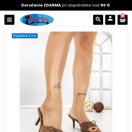
Doručenie ZDARMA
pri objednávke nad
90 €
.
0
person
view_headline
search
Podpätok 8 cm