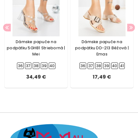
Dámske papuče na
Dámske papuče na
podpätku 5GH81 Strieborná |
podpätku DD-213 Béžová |
Mei
Emas
36
37
38
39
40
36
37
38
39
40
41
34,49 €
17,49 €