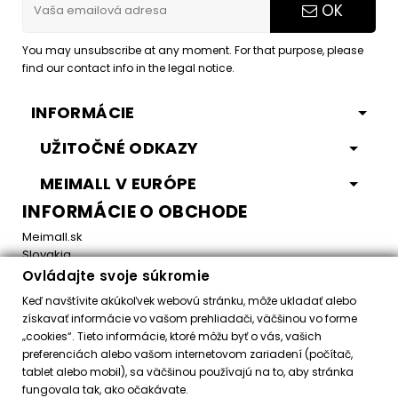
OK
You may unsubscribe at any moment. For that purpose, please
find our contact info in the legal notice.
INFORMÁCIE
UŽITOČNÉ ODKAZY
MEIMALL V EURÓPE
INFORMÁCIE O OBCHODE
Meimall.sk
Slovakia
Ovládajte svoje súkromie
Email:
office@meimall.sk
Keď navštívite akúkoľvek webovú stránku, môže ukladať alebo
získavať informácie vo vašom prehliadači, väčšinou vo forme
„cookies“. Tieto informácie, ktoré môžu byť o vás, vašich
Control your Privacy
preferenciách alebo vašom internetovom zariadení (počítač,
tablet alebo mobil), sa väčšinou používajú na to, aby stránka
fungovala tak, ako očakávate.