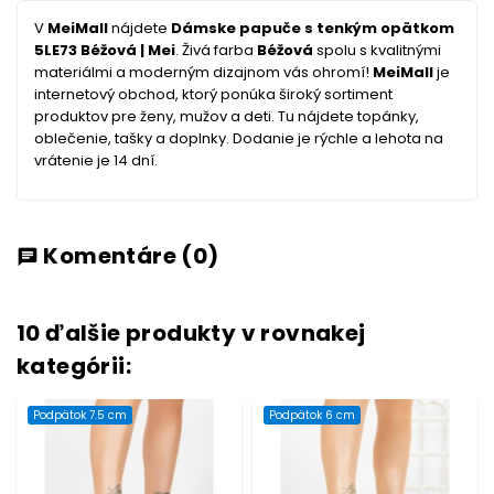
V
MeiMall
nájdete
Dámske papuče s tenkým opätkom
5LE73 Béžová | Mei
. Živá farba
Béžová
spolu s kvalitnými
materiálmi a moderným dizajnom vás ohromí!
MeiMall
je
internetový obchod, ktorý ponúka široký sortiment
produktov pre ženy, mužov a deti. Tu nájdete topánky,
oblečenie, tašky a doplnky. Dodanie je rýchle a lehota na
vrátenie je 14 dní.
Komentáre
(0)
chat
10 ďalšie produkty v rovnakej
kategórii:
Podpätok 7.5 cm
Podpätok 6 cm