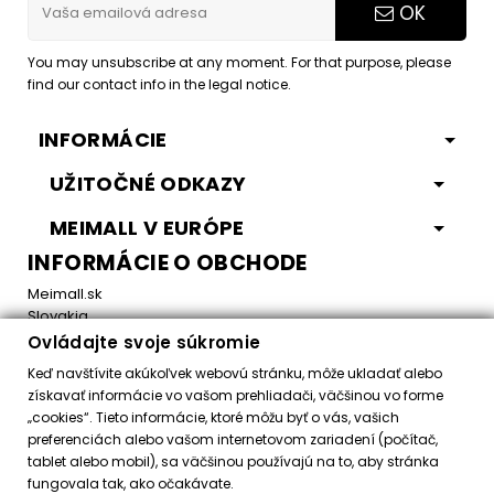
OK
You may unsubscribe at any moment. For that purpose, please
find our contact info in the legal notice.
INFORMÁCIE
UŽITOČNÉ ODKAZY
MEIMALL V EURÓPE
INFORMÁCIE O OBCHODE
Meimall.sk
Slovakia
Ovládajte svoje súkromie
Email:
office@meimall.sk
Keď navštívite akúkoľvek webovú stránku, môže ukladať alebo
získavať informácie vo vašom prehliadači, väčšinou vo forme
„cookies“. Tieto informácie, ktoré môžu byť o vás, vašich
Control your Privacy
preferenciách alebo vašom internetovom zariadení (počítač,
tablet alebo mobil), sa väčšinou používajú na to, aby stránka
fungovala tak, ako očakávate.