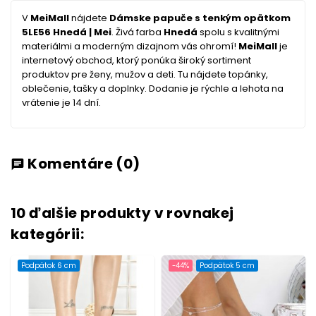
V
MeiMall
nájdete
Dámske papuče s tenkým opätkom
5LE56 Hnedá | Mei
. Živá farba
Hnedá
spolu s kvalitnými
materiálmi a moderným dizajnom vás ohromí!
MeiMall
je
internetový obchod, ktorý ponúka široký sortiment
produktov pre ženy, mužov a deti. Tu nájdete topánky,
oblečenie, tašky a doplnky. Dodanie je rýchle a lehota na
vrátenie je 14 dní.
Komentáre
(0)
chat
10 ďalšie produkty v rovnakej
kategórii:
Podpätok 6 cm
-44%
Podpätok 5 cm