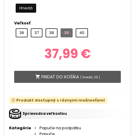
Hnedá
Veľkosť
36
37
38
39
40
37,99 €
PRIDAŤ DO KOŠÍKA
shopping_cart
(
Hnedá, 39
)
Produkt dostupný s rôznymi možnosťami
error_outline
Sprievodca veľkosťou
Kategórie
Papuče na podpätku
Papuče