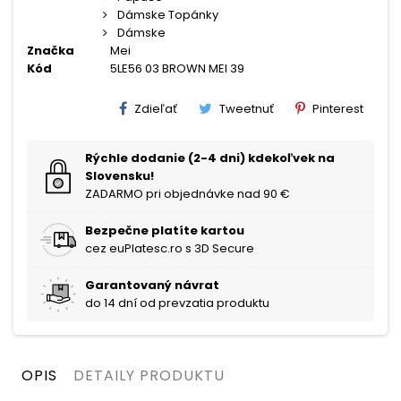
Dámske Topánky
Dámske
Značka
Mei
Kód
5LE56 03 BROWN MEI 39
Zdieľať
Tweetnuť
Pinterest
Rýchle dodanie (2-4 dni) kdekoľvek na
Slovensku!
ZADARMO pri objednávke nad 90 €
Bezpečne platíte kartou
cez euPlatesc.ro s 3D Secure
Garantovaný návrat
do 14 dní od prevzatia produktu
OPIS
DETAILY PRODUKTU