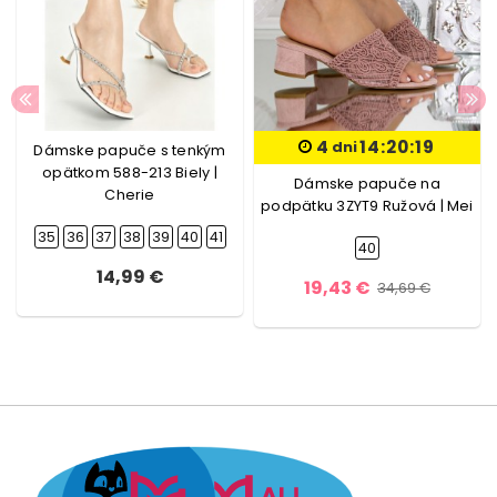
4
14:20:19
dni
Dámske papuče s tenkým
opätkom 588-213 Biely |
Dámske papuče na
Cherie
podpätku 3ZYT9 Ružová | Mei
35
36
37
38
39
40
41
40
14,99 €
19,43 €
34,69 €