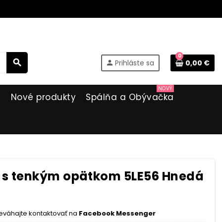
0
search
Prihláste sa
0,00 €
person
NOVÝ
i
Nové produkty
Spálňa a Obývačka
s tenkým opätkom 5LE56 Hnedá
eváhajte kontaktovať na
Facebook Messenger