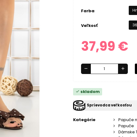
H
Farba
3
Veľkosť
37,99 €
remove
add
skladom
check
Sprievodca veľkosťou
Kategórie
Papuče 
Papuče
Dámske 