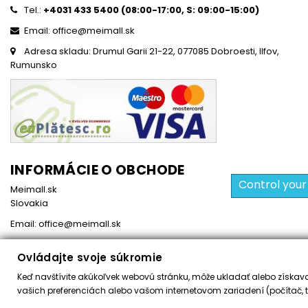
Tel.:
+4031 433 5400 (
08:00-17:00, S: 09:00-15:0
0)
Email: office@meimall.sk
Adresa skladu: Drumul Garii 21-22, 077085 Dobroesti, Ilfov,
Rumunsko
INFORMÁCIE O OBCHODE
Control your
Meimall.sk
Slovakia
Email:
office@meimall.sk
Ovládajte svoje súkromie
Keď navštívite akúkoľvek webovú stránku, môže ukladať alebo získavať
Všetky práva vyhradené ©
2026
MeiMall.sk
vašich preferenciách alebo vašom internetovom zariadení (počítač, t