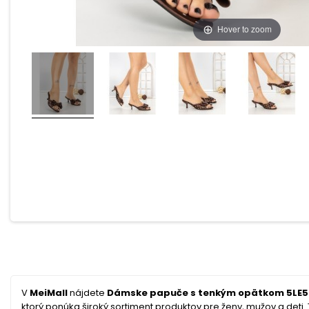
Hover to zoom
V
MeiMall
nájdete
Dámske papuče s tenkým opätkom 5LE56
ktorý ponúka široký sortiment produktov pre ženy, mužov a deti. T