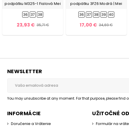
podpätku M325-1 Fialová Mei
podpätku 3FZ6 Modrá | Mei
36
37
38
36
37
38
39
40
23,93 €
17,00 €
35,71 €
34,69 €
NEWSLETTER
You may unsubscribe at any moment. For that purpose, please find our
INFORMÁCIE
UŽITOČNÉ O
Doručenie a Vrátenie
Formulár na vrát