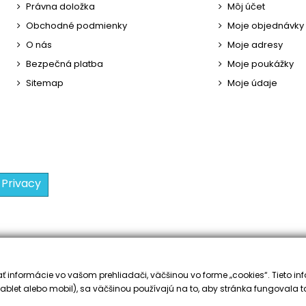
Právna doložka
Môj účet
Obchodné podmienky
Moje objednávky
O nás
Moje adresy
Bezpečná platba
Moje poukážky
Sitemap
Moje údaje
 Privacy
 informácie vo vašom prehliadači, väčšinou vo forme „cookies“. Tieto inf
ablet alebo mobil), sa väčšinou používajú na to, aby stránka fungovala t