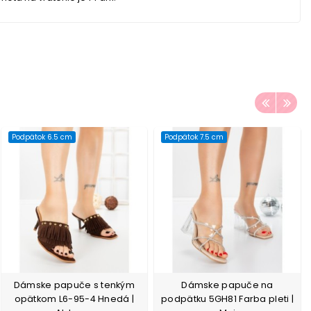
Podpätok 6.5 cm
Podpätok 7.5 cm
Dámske papuče s tenkým
Dámske papuče na
opätkom L6-95-4 Hnedá |
podpätku 5GH81 Farba pleti |