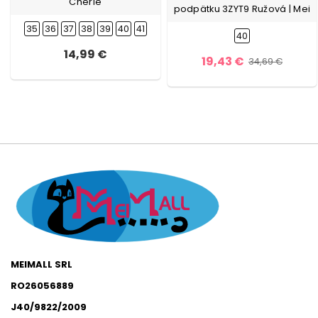
Cherie
podpätku 3ZYT9 Ružová | Mei
35
36
37
38
39
40
41
40
14,99 €
19,43 €
34,69 €
MEIMALL SRL
RO26056889
J40/9822/2009