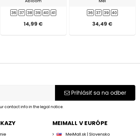
Abloom
Mei
36
37
38
39
40
41
36
37
39
40
14,99 €
34,49 €
Prihlásiť sa na odber
 contact info in the legal notice.
DKAZY
MEIMALL V EURÓPE
enie
MeiMall.sk | Slovensko