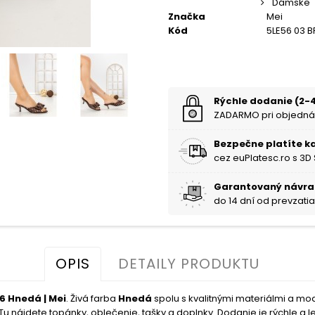
Dámske
Značka
Mei
Kód
5LE56 03 
Rýchle dodanie (2-4
ZADARMO pri objedná
Bezpečne platíte k
cez euPlatesc.ro s 3D
Garantovaný návra
do 14 dní od prevzati
OPIS
DETAILY PRODUKTU
 Hnedá | Mei
. Živá farba
Hnedá
spolu s kvalitnými materiálmi a m
u nájdete topánky, oblečenie, tašky a doplnky. Dodanie je rýchle a le