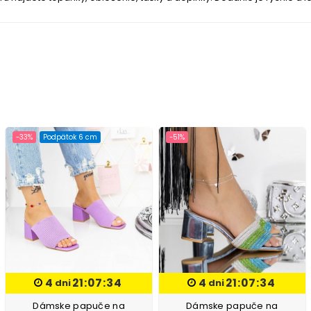
-33%
Podpätok 6 cm
-51%
4
21:07:33
4
21:07:33
dni
dni
Dámske papuče na
Dámske papuče na