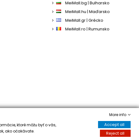
MeiMall.bg | Bulharsko
MeiMall.hu | Maďarsko
MeiMall.gr | Grécko
MeiMall.ro | Rumunsko
More info
Accept all
ormácie, ktoré môžu byť o vás,
ak, ako očakávate.
Reject all