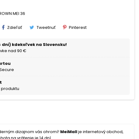
BROWN MEI 36
Zdieľať
Tweetnuť
Pinterest
 dni) kdekoľvek na Slovensku!
vke nad 90 €
artou
 Secure
t
a produktu
oderným dizajnom vás ohromí!
MeiMall
je internetový obchod,
hota na vrátenie je 14 dní.