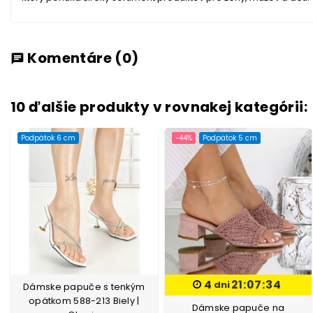
Komentáre
(0)
chat
10 ďalšie produkty v rovnakej kategórii:
Podpätok 6 cm
-44%
Podpätok 5 cm
4
21:07:33
dni
Dámske papuče s tenkým
opätkom 588-213 Biely |
Dámske papuče na