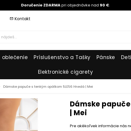
Doručenie ZDARMA
pri objednávke nad
90 €
.
Kontakt
mail_outline
 oblečenie
Príslušenstvo a Tašky
Pánske
Det
Elektronické cigarety
_right
Dámske papuče s tenkým opätkom 5LE56 Hnedá | Mei
Dámske papuče 
| Mei
Pre akékoľvek informácie nás n