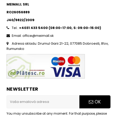
MEIMALL SRL
RO26056889
J40/9822/2009
Tel.:
+4031 433 5400 (
08:00-17:00, S: 09:00-15:0
0)
Email: office@meimall.sk
Adresa skladu: Drumul Garii 21-22, 077085 Dobroesti, Ilfov,
Rumunsko
NEWSLETTER
OK
You may unsubscribe at any moment. For that purpose, please