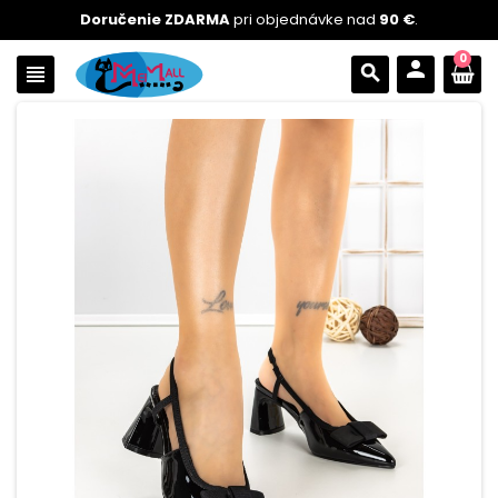
Doručenie ZDARMA
pri objednávke nad
90 €
.
0
person
view_headline
search