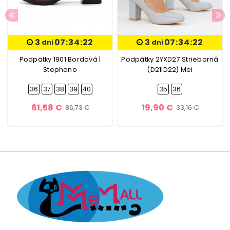
3
07:34:22
3
07:34:22
dni
dni
Podpätky 1901 Bordová |
Podpätky 2YXD27 Strieborná
Stephano
(D21|D22) Mei
36
37
38
39
40
35
36
61,58 €
19,90 €
86,73 €
33,16 €