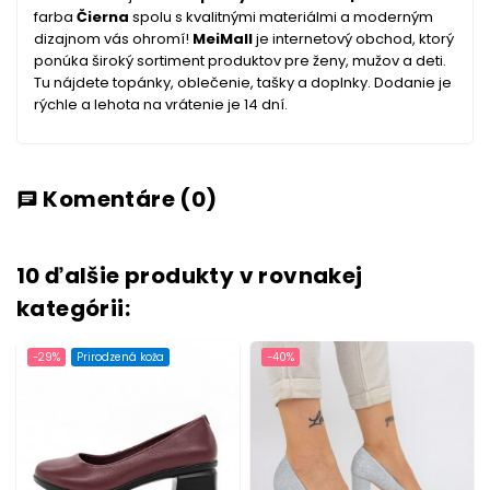
farba
Čierna
spolu s kvalitnými materiálmi a moderným
dizajnom vás ohromí!
MeiMall
je internetový obchod, ktorý
ponúka široký sortiment produktov pre ženy, mužov a deti.
Tu nájdete topánky, oblečenie, tašky a doplnky. Dodanie je
rýchle a lehota na vrátenie je 14 dní.
Komentáre
(0)
chat
10 ďalšie produkty v rovnakej
kategórii:
-29%
Prirodzená koža
-40%