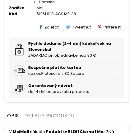
Dámske
Značka
Mei
Kód
5LE61 01 BLACK MEI 38
Zdieľať
Tweetnuť
Pinterest
Rýchle dodanie (2-4 dni) kdekoľvek na
Slovensku!
ZADARMO pri objednávke nad 90 €
Bezpečne platíte kartou
cez euPlatesc.ro s 3D Secure
Garantovaný návrat
do 14 dní od prevzatia produktu
OPIS
DETAILY PRODUKTU
V
MeiMall
nájdete
Podpätky 5LE61 Čierna | Mei
. Živá