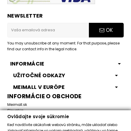
NEWSLETTER
OK
You may unsubscribe at any moment. For that purpose, please
find our contact info in the legal notice.
INFORMÁCIE
UŽITOČNÉ ODKAZY
MEIMALL V EURÓPE
INFORMÁCIE O OBCHODE
Meimall.sk
Slovakia
Ovládajte svoje súkromie
Email:
office@meimall.sk
Keď navštívite akúkoľvek webovú stránku, môže ukladať alebo
získavať informácie vo vašom prehliadači, väčšinou vo forme