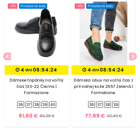
-31%
Prirodzená koža
-16%
Prirodzená koža
4
08:54:24
4
08:54:24
dni
dni
Dámske topánky na voľný
Dámska obuv na voľný čas z
čas 133-22 Čierna |
prírodnej kože 2557 Zelená |
Formazione
Formatione
36
37
38
39
40
36
37
38
39
61,60 €
77,69 €
89,28 €
92,49 €