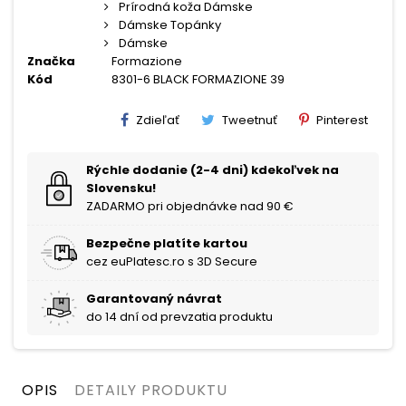
Prírodná koža Dámske
Dámske Topánky
Dámske
Značka
Formazione
Kód
8301-6 BLACK FORMAZIONE 39
Zdieľať
Tweetnuť
Pinterest
Rýchle dodanie (2-4 dni) kdekoľvek na
Slovensku!
ZADARMO pri objednávke nad 90 €
Bezpečne platíte kartou
cez euPlatesc.ro s 3D Secure
Garantovaný návrat
do 14 dní od prevzatia produktu
OPIS
DETAILY PRODUKTU