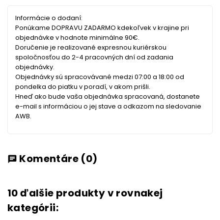
Informácie o dodaní:
Ponúkame DOPRAVU ZADARMO kdekoľvek v krajine pri
objednávke v hodnote minimálne 90€.
Doručenie je realizované expresnou kuriérskou
spoločnosťou do 2-4 pracovných dní od zadania
objednávky.
Objednávky sú spracovávané medzi 07:00 a 18:00 od
pondelka do piatku v poradí, v akom prišli.
Hneď ako bude vaša objednávka spracovaná, dostanete
e-mail s informáciou o jej stave a odkazom na sledovanie
AWB.
Komentáre
(0)
chat
10 ďalšie produkty v rovnakej
kategórii: