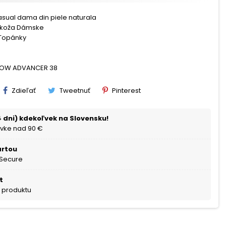
asual dama din piele naturala
 koža Dámske
Topánky
LLOW ADVANCER 38
Zdieľať
Tweetnuť
Pinterest
 dni) kdekoľvek na Slovensku!
vke nad 90 €
artou
 Secure
t
a produktu