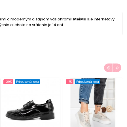
iálmi a moderným dizajnom vás ohromí!
MeiMall
je internetový
hle a lehota na vrátenie je 14 dní.
-29%
Prirodzená koža
-7%
Prirodzená koža