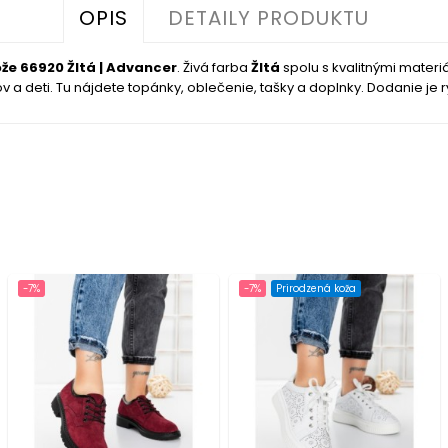
OPIS
DETAILY PRODUKTU
že 66920 Žltá | Advancer
. Živá farba
Žltá
spolu s kvalitnými mater
a deti. Tu nájdete topánky, oblečenie, tašky a doplnky. Dodanie je rýc
-7%
-7%
Prirodzená koža