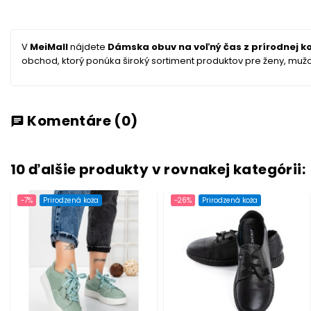
V
MeiMall
nájdete
Dámska obuv na voľný čas z prírodnej ko
obchod, ktorý ponúka široký sortiment produktov pre ženy, mužov 
Komentáre
(0)
chat
10 ďalšie produkty v rovnakej kategórii:
-7%
Prirodzená koža
-26%
Prirodzená koža