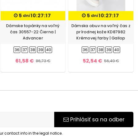
5
10:27:16
5
10:27:16
dni
dni
Dámske topánky na voľný
Dámska obuv na voľný čas z
čas 30557-22 Čierna |
prírodnej kože KD87982
Advancer
Krémovej farby | Gallop
36
37
38
39
40
36
37
38
39
40
61,58 €
52,54 €
86,73 €
56,49 €
Prihlásiť sa na odber
 contact info in the legal notice.