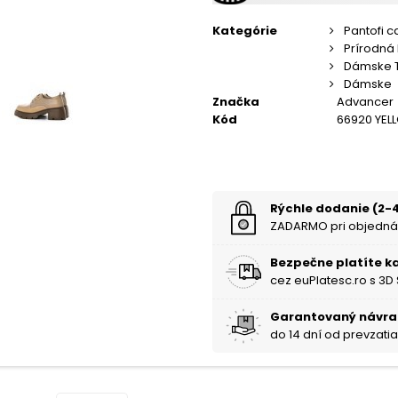
Kategórie
Pantofi c
Prírodná
Dámske 
Dámske
Značka
Advancer
Kód
66920 YE
Rýchle dodanie (2-4
ZADARMO pri objedná
Bezpečne platíte k
cez euPlatesc.ro s 3D
Garantovaný návra
do 14 dní od prevzati