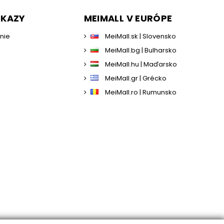
DKAZY
MEIMALL V EURÓPE
enie
MeiMall.sk | Slovensko
MeiMall.bg | Bulharsko
MeiMall.hu | Maďarsko
MeiMall.gr | Grécko
MeiMall.ro | Rumunsko