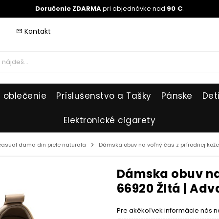
Doručenie ZDARMA
pri objednávke nad
90 €
.
Kontakt
mail_outline
 oblečenie
Príslušenstvo a Tašky
Pánske
Det
Elektronické cigarety
 casual dama din piele naturala
chevron_right
Dámska obuv na voľný čas z prírodnej kože
Dámska obuv na 
66920 Žltá | Ad
Pre akékoľvek informácie nás n