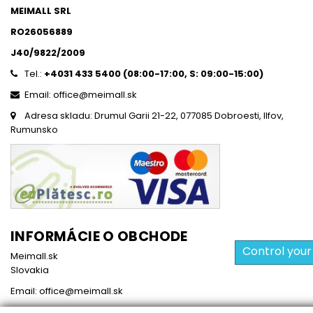
MEIMALL SRL
RO26056889
J40/9822/2009
Tel.:
+4031 433 5400 (
08:00-17:00, S: 09:00-15:0
0)
Email: office@meimall.sk
Adresa skladu: Drumul Garii 21-22, 077085 Dobroesti, Ilfov,
Rumunsko
INFORMÁCIE O OBCHODE
Control your
Meimall.sk
Slovakia
Email:
office@meimall.sk