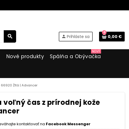
0
search
Prihláste sa
0,00 €
person
NOVÝ
i
Nové produkty
Spálňa a Obývačka
 66920 Žltá | Advancer
voľný čas z prírodnej kože
vancer
eváhajte kontaktovať na
Facebook Messenger