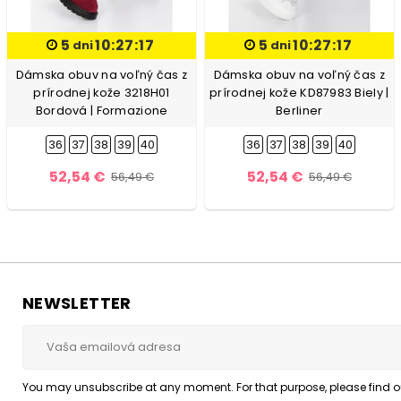
5
10:27:16
5
10:27:16
dni
dni
Dámska obuv na voľný čas z
Dámska obuv na voľný čas z
prírodnej kože 3218H01
prírodnej kože KD87983 Biely |
Bordová | Formazione
Berliner
36
37
38
39
40
36
37
38
39
40
52,54 €
52,54 €
56,49 €
56,49 €
NEWSLETTER
You may unsubscribe at any moment. For that purpose, please find our