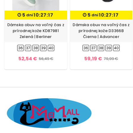
5
10:27:16
5
10:27:16
dni
dni
Dámska obuv na voľný čas z
Dámska obuv na voľný čas z
prírodnej kože KD87981
prírodnej kože D3366B
Zelená | Berliner
Čierna | Advancer
36
37
38
39
40
36
37
38
39
40
52,54 €
59,19 €
56,49 €
79,99 €