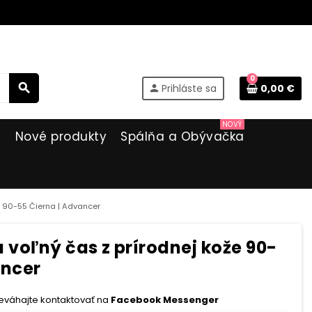
0
search
Prihláste sa
0,00 €
person
NOVÝ
i
Nové produkty
Spálňa a Obývačka
e 90-55 Čierna | Advancer
voľný čas z prírodnej kože 90-
ancer
eváhajte kontaktovať na
Facebook Messenger