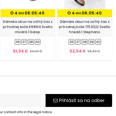
4
06:05:39
4
06:05:39
dni
dni
Dámska obuv na voľný čas z
Dámska obuv na voľný čas z
prírodnej kože K98104 Svetlo
prírodnej kože 1753Q12 Svetlo
modrá | Galop
hnedá | Stephano
36
37
38
40
36
37
38
39
40
51,34 €
52,54 €
64,99 €
56,49 €
Prihlásiť sa na odber
 contact info in the legal notice.