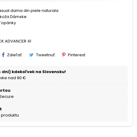
asual dama din piele naturala
 koža Dámske
Topánky
CK ADVANCER 41
Zdieľať
Tweetnuť
Pinterest
 dni) kdekoľvek na Slovensku!
vke nad 90 €
artou
 Secure
t
a produktu