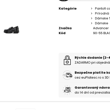
Kategórie
Pantofi c
Prírodná
Dámske 
Dámske
Značka
Advancer
Kód
90-55 BLA
Rýchle dodanie (2-4
ZADARMO pri objedná
Bezpečne platíte k
cez euPlatesc.ro s 3D
Garantovaný návra
do 14 dní od prevzati