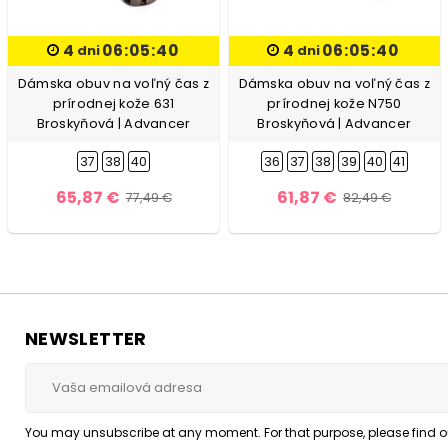
4
06:05:39
4
06:05:39
dni
dni
Dámska obuv na voľný čas z
Dámska obuv na voľný čas z
prírodnej kože 631
prírodnej kože N750
Broskyňová | Advancer
Broskyňová | Advancer
37
38
40
36
37
38
39
40
41
65,87 €
61,87 €
77,49 €
82,49 €
NEWSLETTER
You may unsubscribe at any moment. For that purpose, please find our