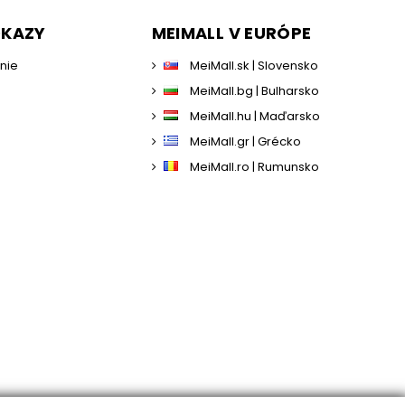
DKAZY
MEIMALL V EURÓPE
enie
MeiMall.sk | Slovensko
MeiMall.bg | Bulharsko
MeiMall.hu | Maďarsko
MeiMall.gr | Grécko
MeiMall.ro | Rumunsko