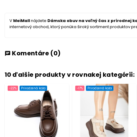
V
MeiMall
nájdete
Dámska obuv na voľný čas z prírodnej k
internetový obchod, ktorý ponúka široký sortiment produktov pre 
Komentáre
(0)
chat
10 ďalšie produkty v rovnakej kategórii:
-22%
Prirodzená koža
-17%
Prirodzená koža