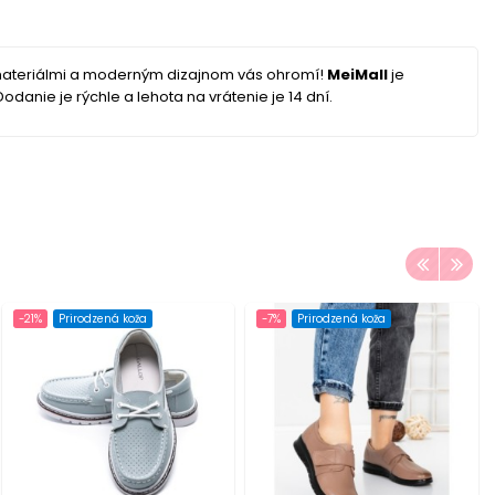
 materiálmi a moderným dizajnom vás ohromí!
MeiMall
je
danie je rýchle a lehota na vrátenie je 14 dní.
-21%
Prirodzená koža
-7%
Prirodzená koža