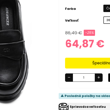
Či
Farba
3
Veľkosť
86,49 €
-25%
64,87 €
Špeciáln
remove
add
Posledné položky na skla
warning
Sprievodca veľkosťou