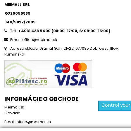
MEIMALL SRL
RO26056889
J40/9822/2009
Tel.:
+4031 433 5400 (
08:00-17:00, S: 09:00-15:0
0)
Email: office@meimall.sk
Adresa skladu: Drumul Garii 21-22, 077085 Dobroesti, Ilfov,
Rumunsko
INFORMÁCIE O OBCHODE
Control your
Meimall.sk
Slovakia
Email:
office@meimall.sk