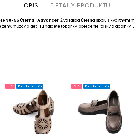
OPIS
DETAILY PRODUKTU
ože 90-55 Čierna | Advancer
. Živá farba
Čierna
spolu s kvalitnými
ženy, mužov a deti. Tu nájdete topánky, oblečenie, tašky a doplnky. Do
-15%
Prirodzená koža
-25%
Prirodzená koža