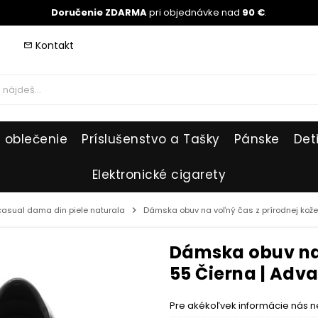
Doručenie ZDARMA
pri objednávke nad
90 €
.
Kontakt
mail_outline
 oblečenie
Príslušenstvo a Tašky
Pánske
Det
Elektronické cigarety
 casual dama din piele naturala
chevron_right
Dámska obuv na voľný čas z prírodnej kož
Dámska obuv na 
55 Čierna | Adv
Pre akékoľvek informácie nás n