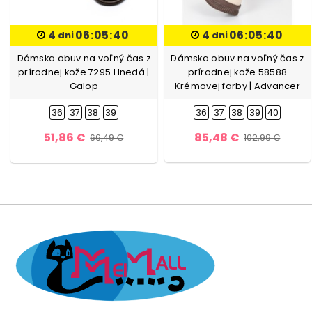
4
06:05:39
4
06:05:39
dni
dni
Dámska obuv na voľný čas z
Dámska obuv na voľný čas z
prírodnej kože 7295 Hnedá |
prírodnej kože 58588
Galop
Krémovej farby | Advancer
36
37
38
39
36
37
38
39
40
51,86 €
85,48 €
66,49 €
102,99 €