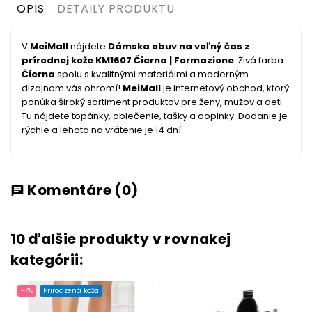
OPIS
DETAILY PRODUKTU
V
MeiMall
nájdete
Dámska obuv na voľný čas z
prírodnej kože KM1607 Čierna | Formazione
. Živá farba
Čierna
spolu s kvalitnými materiálmi a moderným
dizajnom vás ohromí!
MeiMall
je internetový obchod, ktorý
ponúka široký sortiment produktov pre ženy, mužov a deti.
Tu nájdete topánky, oblečenie, tašky a doplnky. Dodanie je
rýchle a lehota na vrátenie je 14 dní.
Komentáre
(0)
chat
10 ďalšie produkty v rovnakej
kategórii:
-7%
Prirodzená koža