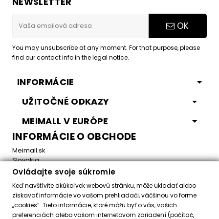
NEWSLETTER
OK
You may unsubscribe at any moment. For that purpose, please
find our contact info in the legal notice.
INFORMÁCIE
UŽITOČNÉ ODKAZY
MEIMALL V EURÓPE
INFORMÁCIE O OBCHODE
Meimall.sk
Slovakia
Ovládajte svoje súkromie
Email:
office@meimall.sk
Keď navštívite akúkoľvek webovú stránku, môže ukladať alebo
získavať informácie vo vašom prehliadači, väčšinou vo forme
„cookies“. Tieto informácie, ktoré môžu byť o vás, vašich
Control your Privacy
preferenciách alebo vašom internetovom zariadení (počítač,