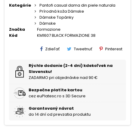
Kategórie
Pantofi casual dama din piele naturala
Prírodná koža Dámske
Dámske Topánky
Dámske
Značka
Formazione
Kód
KM1607 BLACK FORMAZIONE 38
Zdieľať
Tweetnuť
Pinterest
Rýchle dodanie (2-4 dni) kdekoľvek na
Slovensku!
ZADARMO pri objednávke nad 90 €
Bezpečne platíte kartou
cez euPlatesc.ro s 3D Secure
Garantovaný návrat
do 14 dní od prevzatia produktu