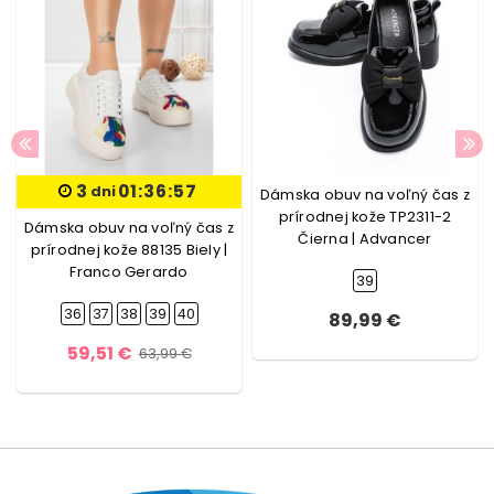
3
01:36:57
dni
Dámska obuv na voľný čas z
prírodnej kože TP2311-2
Dámska obuv na voľný čas z
Čierna | Advancer
prírodnej kože 88135 Biely |
Franco Gerardo
39
36
37
38
39
40
89,99 €
59,51 €
63,99 €