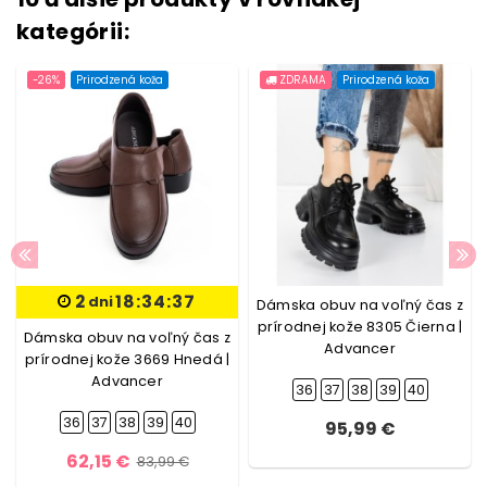
kategórii:
-26%
Prirodzená koža
ZDRAMA
Prirodzená koža
2
18:34:36
dni
Dámska obuv na voľný čas z
prírodnej kože 8305 Čierna |
Dámska obuv na voľný čas z
Advancer
prírodnej kože 3669 Hnedá |
Advancer
36
37
38
39
40
36
37
38
39
40
95,99 €
62,15 €
83,99 €