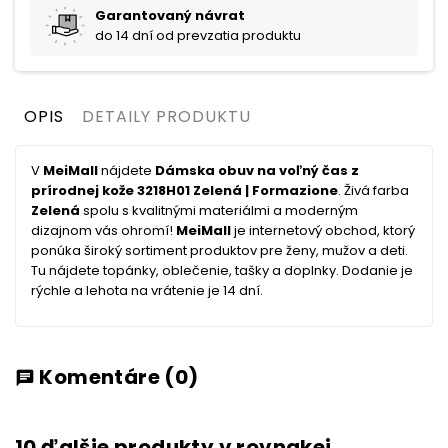
Garantovaný návrat
do 14 dní od prevzatia produktu
OPIS
DETAILY PRODUKTU
V
MeiMall
nájdete
Dámska obuv na voľný čas z
prírodnej kože 3218H01 Zelená | Formazione
. Živá farba
Zelená
spolu s kvalitnými materiálmi a moderným
dizajnom vás ohromí!
MeiMall
je internetový obchod, ktorý
ponúka široký sortiment produktov pre ženy, mužov a deti.
Tu nájdete topánky, oblečenie, tašky a doplnky. Dodanie je
rýchle a lehota na vrátenie je 14 dní.
Komentáre
(0)
chat
10 ďalšie produkty v rovnakej