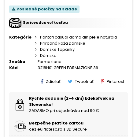
Posledné položky na sklade
warning
Sprievodca veľkosťou
Kategórie
Pantofi casual dama din piele naturala
Prírodná koža Dámske
Dámske Topánky
Dámske
Značka
Formazione
Kód
3218H01 GREEN FORMAZIONE 36
Zdieľať
Tweetnuť
Pinterest
Rýchle dodanie (2-4 dni) kdekoľvek na
Slovensku!
ZADARMO pri objednávke nad 90 €
Bezpečne platíte kartou
cez euPlatesc.ro s 3D Secure