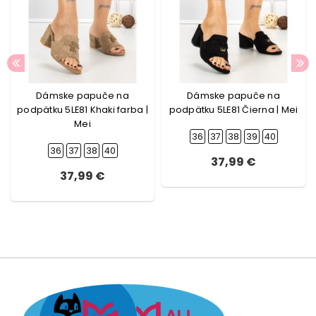
Dámske papuče na
Dámske papuče na
podpätku 5LE81 Khaki farba |
podpätku 5LE81 Čierna | Mei
Mei
36
37
38
39
40
36
37
38
40
37,99 €
37,99 €