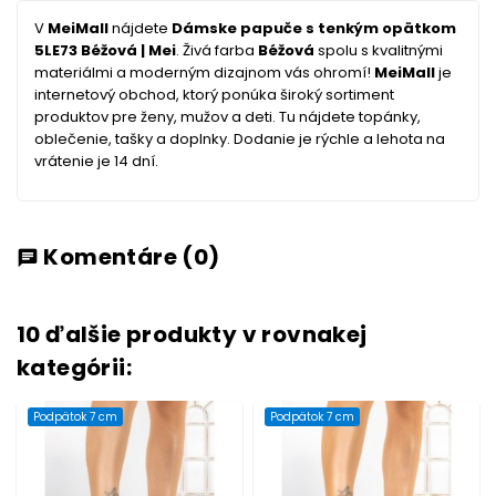
V
MeiMall
nájdete
Dámske papuče s tenkým opätkom
5LE73 Béžová | Mei
. Živá farba
Béžová
spolu s kvalitnými
materiálmi a moderným dizajnom vás ohromí!
MeiMall
je
internetový obchod, ktorý ponúka široký sortiment
produktov pre ženy, mužov a deti. Tu nájdete topánky,
oblečenie, tašky a doplnky. Dodanie je rýchle a lehota na
vrátenie je 14 dní.
Komentáre
(0)
chat
10 ďalšie produkty v rovnakej
kategórii:
Podpätok 7 cm
Podpätok 7 cm