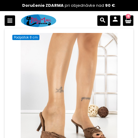
Doručenie ZDARMA
pri objednávke nad
90 €
.
0
person
view_headline
search
Podpätok 8 cm