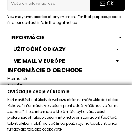
OK
You may unsubscribe at any moment. For that purpose, please
find our contact info in the legal notice.
INFORMÁCIE
UŽITOČNÉ ODKAZY
MEIMALL V EURÓPE
INFORMÁCIE O OBCHODE
Meimall.sk
Slovakia
Ovládajte svoje súkromie
Email:
office@meimall.sk
Keď navštívite akúkoľvek webovú stránku, môže ukladať alebo
získavať informácie vo vašom prehliadači, väčšinou vo forme
„cookies“. Tieto informácie, ktoré môžu byť o vás, vašich
Control your Privacy
preferenciách alebo vašom internetovom zariadení (počítač,
tablet alebo mobil), sa väčšinou používajú na to, aby stránka
fungovala tak, ako očakávate.