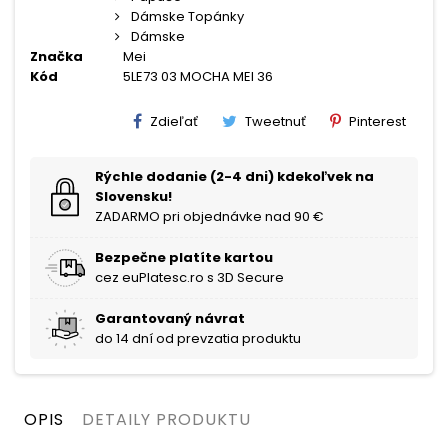
Dámske Topánky
Dámske
Značka
Mei
Kód
5LE73 03 MOCHA MEI 36
Zdieľať
Tweetnuť
Pinterest
Rýchle dodanie (2-4 dni) kdekoľvek na
Slovensku!
ZADARMO pri objednávke nad 90 €
Bezpečne platíte kartou
cez euPlatesc.ro s 3D Secure
Garantovaný návrat
do 14 dní od prevzatia produktu
OPIS
DETAILY PRODUKTU