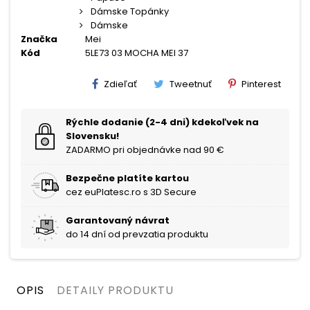
Dámske Topánky
Dámske
Značka
Mei
Kód
5LE73 03 MOCHA MEI 37
Zdieľať
Tweetnuť
Pinterest
Rýchle dodanie (2-4 dni) kdekoľvek na
Slovensku!
ZADARMO pri objednávke nad 90 €
Bezpečne platíte kartou
cez euPlatesc.ro s 3D Secure
Garantovaný návrat
do 14 dní od prevzatia produktu
OPIS
DETAILY PRODUKTU