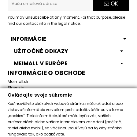
OK
You may unsubscribe at any moment. For that purpose, please
find our contact info in the legal notice.
INFORMÁCIE
UŽITOČNÉ ODKAZY
MEIMALL V EURÓPE
INFORMÁCIE O OBCHODE
Meimall.sk
Slovakia
Ovládajte svoje súkromie
Email:
office@meimall.sk
Keď navštívite akúkoľvek webovú stránku, môže ukladať alebo
získavať informácie vo vašom prehliadači, väčšinou vo forme
„cookies“. Tieto informácie, ktoré môžu byť o vás, vašich
Control your Privacy
preferenciách alebo vašom internetovom zariadení (počítač,
tablet alebo mobil), sa väčšinou používajú na to, aby stránka
fungovala tak, ako očakávate.