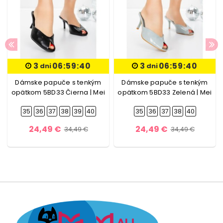
3
06:59:40
3
06:59:40
dni
dni
Dámske papuče s tenkým
Dámske papuče s tenkým
opätkom 5BD33 Čierna | Mei
opätkom 5BD33 Zelená | Mei
35
36
37
38
39
40
35
36
37
38
40
24,49 €
24,49 €
34,49 €
34,49 €