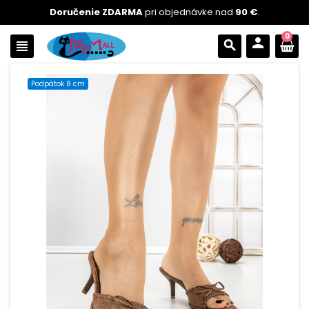
Doručenie ZDARMA
pri objednávke nad
90 €
.
0
person
view_headline
search
Podpätok 8 cm