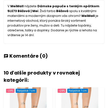
V
MeiMall
nájdete
Dámske papuče s tenkým opätkom
5LE73 Béžová | Mei
. Živá farba
Béžová
spolu s kvalitnými
materiálmi a moderným dizajnom vás ohromí!
MeiMall
je
internetový obchod, ktorý ponúka široký sortiment
produktov pre ženy, mužov a deti. Tu nájdete topánky,
oblečenie, tašky a doplnky. Dodanie je rýchle a lehota na
vrátenie je 14 dní.
Komentáre
(0)
chat
10 ďalšie produkty v rovnakej
kategórii:
-29%
Podpätok 7 cm
-29%
Podpätok 7 cm