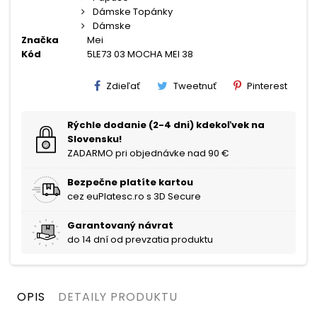
Dámske Topánky
Dámske
Značka
Mei
Kód
5LE73 03 MOCHA MEI 38
Zdieľať
Tweetnuť
Pinterest
Rýchle dodanie (2-4 dni) kdekoľvek na
Slovensku!
ZADARMO pri objednávke nad 90 €
Bezpečne platíte kartou
cez euPlatesc.ro s 3D Secure
Garantovaný návrat
do 14 dní od prevzatia produktu
OPIS
DETAILY PRODUKTU