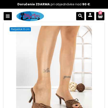
Doručenie ZDARMA
pri objednávke nad
90 €
.
0
person
view_headline
search
Podpätok 8 cm