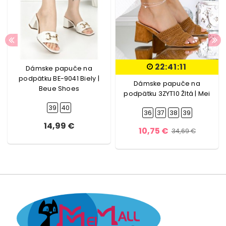
22:41:10
Dámske papuče na
podpätku BE-9041 Biely |
Dámske papuče na
Beue Shoes
podpätku 3ZYT10 Žltá | Mei
39
40
36
37
38
39
14,99 €
10,75 €
34,69 €