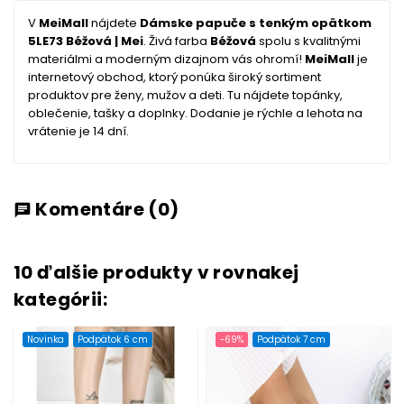
V
MeiMall
nájdete
Dámske papuče s tenkým opätkom
5LE73 Béžová | Mei
. Živá farba
Béžová
spolu s kvalitnými
materiálmi a moderným dizajnom vás ohromí!
MeiMall
je
internetový obchod, ktorý ponúka široký sortiment
produktov pre ženy, mužov a deti. Tu nájdete topánky,
oblečenie, tašky a doplnky. Dodanie je rýchle a lehota na
vrátenie je 14 dní.
Komentáre
(0)
chat
10 ďalšie produkty v rovnakej
kategórii:
Novinka
Podpätok 6 cm
-69%
Podpätok 7 cm