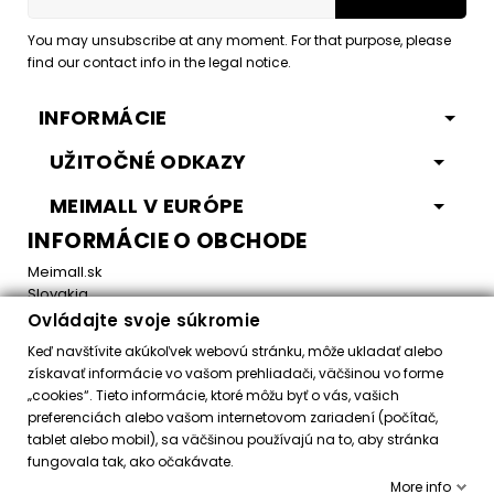
You may unsubscribe at any moment. For that purpose, please
find our contact info in the legal notice.
INFORMÁCIE
UŽITOČNÉ ODKAZY
MEIMALL V EURÓPE
INFORMÁCIE O OBCHODE
Meimall.sk
Slovakia
Ovládajte svoje súkromie
Email:
office@meimall.sk
Keď navštívite akúkoľvek webovú stránku, môže ukladať alebo
získavať informácie vo vašom prehliadači, väčšinou vo forme
„cookies“. Tieto informácie, ktoré môžu byť o vás, vašich
Control your Privacy
preferenciách alebo vašom internetovom zariadení (počítač,
tablet alebo mobil), sa väčšinou používajú na to, aby stránka
fungovala tak, ako očakávate.
Všetky práva vyhradené ©
2026
MeiMall.sk
More info