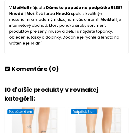
V
MeiMall
nájdete
Dámske papuče na podpätku 5LE87
Hnedá | Mei
. Živá farba
Hnedá
spolu s kvalitnými
materiálmi a moderným dizajnom vás ohromí!
MeiMall
je
internetový obchod, ktorý ponúka široký sortiment
produktov pre ženy, mužov a deti. Tu nájdete topánky,
oblečenie, tašky a doplnky. Dodanie je rýchle a lehota na
vrátenie je 14 dní.
Komentáre
(0)
chat
10 ďalšie produkty v rovnakej
kategórii:
Podpätok 6 cm
Podpätok 6 cm