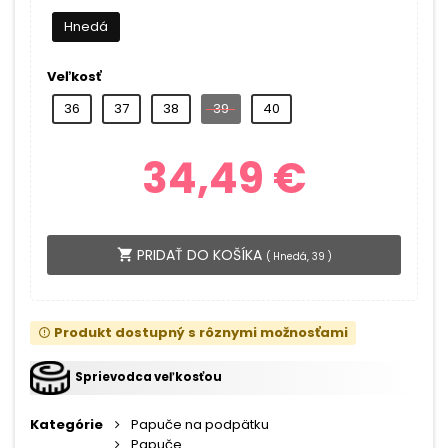
Hnedá
Veľkosť
36
37
38
39
40
34,49 €
PRIDAŤ DO KOŠÍKA
shopping_cart
(
Hnedá, 39
)
Produkt dostupný s rôznymi možnosťami
error_outline
Sprievodca veľkosťou
Kategórie
Papuče na podpätku
Papuče