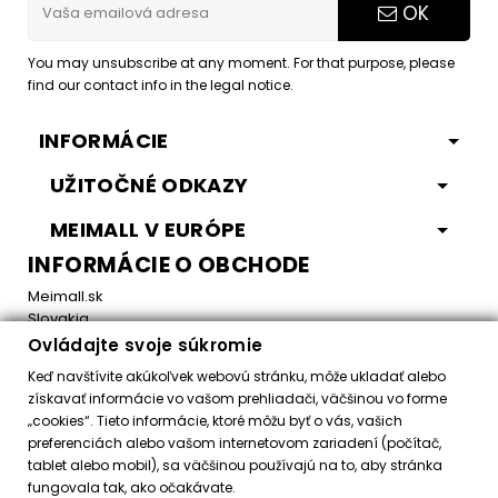
OK
You may unsubscribe at any moment. For that purpose, please
find our contact info in the legal notice.
INFORMÁCIE
UŽITOČNÉ ODKAZY
MEIMALL V EURÓPE
INFORMÁCIE O OBCHODE
Meimall.sk
Slovakia
Ovládajte svoje súkromie
Email:
office@meimall.sk
Keď navštívite akúkoľvek webovú stránku, môže ukladať alebo
získavať informácie vo vašom prehliadači, väčšinou vo forme
„cookies“. Tieto informácie, ktoré môžu byť o vás, vašich
Control your Privacy
preferenciách alebo vašom internetovom zariadení (počítač,
tablet alebo mobil), sa väčšinou používajú na to, aby stránka
fungovala tak, ako očakávate.