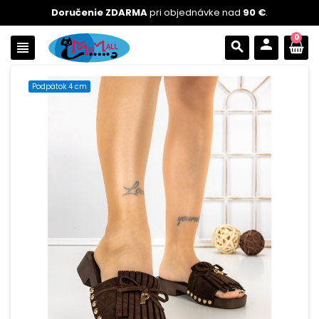
Doručenie ZDARMA
pri objednávke nad
90 €
.
0
person
view_headline
search
Podpätok 4 cm