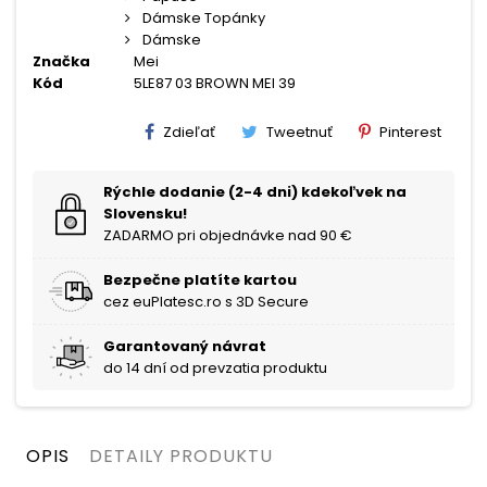
Dámske Topánky
Dámske
Značka
Mei
Kód
5LE87 03 BROWN MEI 39
Zdieľať
Tweetnuť
Pinterest
Rýchle dodanie (2-4 dni) kdekoľvek na
Slovensku!
ZADARMO pri objednávke nad 90 €
Bezpečne platíte kartou
cez euPlatesc.ro s 3D Secure
Garantovaný návrat
do 14 dní od prevzatia produktu
OPIS
DETAILY PRODUKTU