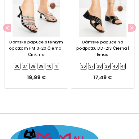
Dámske papuče s tenkým
Dámske papuče na
opätkom HM13-20 Čierna |
podpätku DD-213 Čierna |
Cink me
Emas
36
37
38
39
40
41
36
37
38
39
40
41
19,99 €
17,49 €