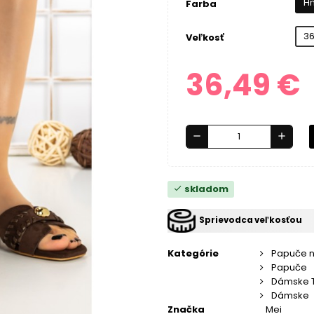
H
Farba
3
Veľkosť
36,49 €
remove
add
skladom
check
Sprievodca veľkosťou
Kategórie
Papuče 
Papuče
Dámske 
Dámske
Značka
Mei