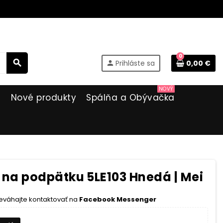
0
search
Prihláste sa
0,00 €
person
NOVÝ
i
Nové produkty
Spálňa a Obývačka
na podpätku 5LE103 Hnedá | Mei
eváhajte kontaktovať na
Facebook Messenger