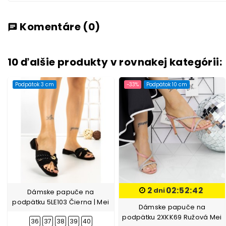
Komentáre
(0)
chat
10 ďalšie produkty v rovnakej kategórii:
Podpätok 3 cm
-33%
Podpätok 10 cm
2
02:52:41
dni
Dámske papuče na
podpätku 5LE103 Čierna | Mei
Dámske papuče na
podpätku 2XKK69 Ružová Mei
36
37
38
39
40