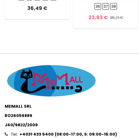
36
37
38
36,49 €
23,93 €
35,71 €
MEIMALL SRL
RO26056889
J40/9822/2009
Tel.:
+4031 433 5400 (
08:00-17:00, S: 09:00-15:0
0)