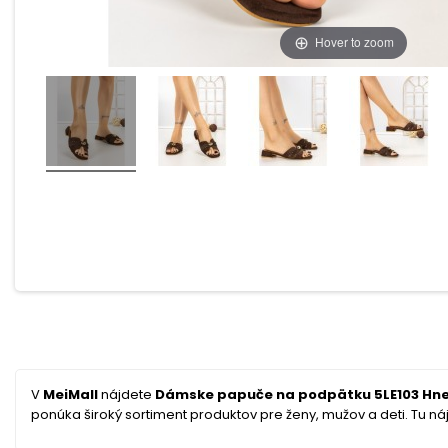
Hover to zoom
V
MeiMall
nájdete
Dámske papuče na podpätku 5LE103 Hne
ponúka široký sortiment produktov pre ženy, mužov a deti. Tu náj