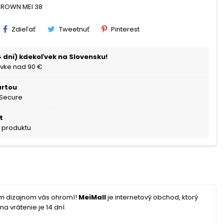
 BROWN MEI 38
Zdieľať
Tweetnuť
Pinterest
 dni) kdekoľvek na Slovensku!
vke nad 90 €
artou
 Secure
t
a produktu
ým dizajnom vás ohromí!
MeiMall
je internetový obchod, ktorý
a vrátenie je 14 dní.