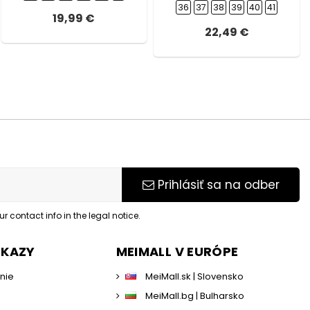
36
37
38
39
40
41
19,99 €
22,49 €
Prihlásiť sa na odber
 contact info in the legal notice.
DKAZY
MEIMALL V EURÓPE
enie
MeiMall.sk | Slovensko
MeiMall.bg | Bulharsko