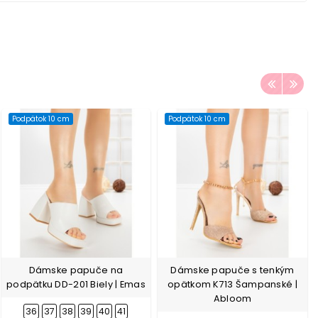
Podpätok 10 cm
Podpätok 10 cm
Dámske papuče na
Dámske papuče s tenkým
podpätku DD-201 Biely | Emas
opätkom K713 Šampanské |
Abloom
36
37
38
39
40
41