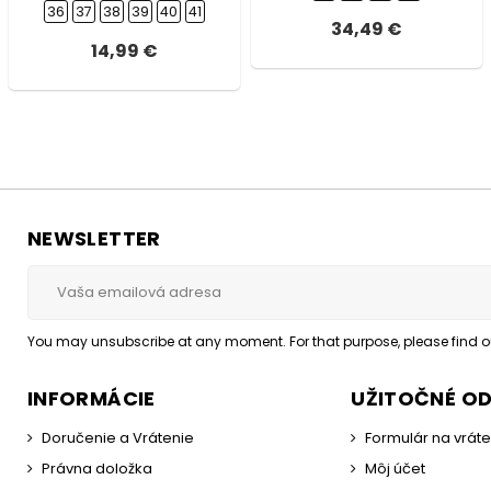
36
37
38
39
40
41
34,49 €
14,99 €
NEWSLETTER
You may unsubscribe at any moment. For that purpose, please find our
INFORMÁCIE
UŽITOČNÉ O
Doručenie a Vrátenie
Formulár na vrát
Právna doložka
Môj účet