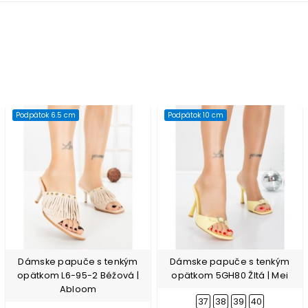
Podpätok 6.5 cm
Podpätok 10 cm
Dámske papuče s tenkým
Dámske papuče s tenkým
opätkom L6-95-2 Béžová |
opätkom 5GH80 Žltá | Mei
Abloom
37
38
39
40