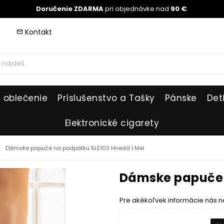
Doručenie ZDARMA
pri objednávke nad
90 €
.
Kontakt
mail_outline
 oblečenie
Príslušenstvo a Tašky
Pánske
Det
Elektronické cigarety
_right
Dámske papuče na podpätku 5LE103 Hnedá | Mei
Dámske papuče 
Pre akékoľvek informácie nás n