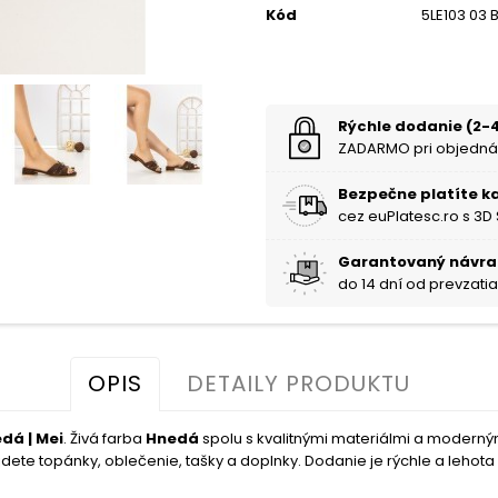
Kód
5LE103 03
Rýchle dodanie (2-4
ZADARMO pri objedná
Bezpečne platíte k
cez euPlatesc.ro s 3D
Garantovaný návra
do 14 dní od prevzati
OPIS
DETAILY PRODUKTU
dá | Mei
. Živá farba
Hnedá
spolu s kvalitnými materiálmi a modern
dete topánky, oblečenie, tašky a doplnky. Dodanie je rýchle a lehota n