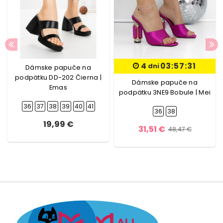
4
03:57:30
dni
Dámske papuče na
podpätku DD-202 Čierna |
Dámske papuče na
Emas
podpätku 3NE9 Bobule | Mei
36
37
38
39
40
41
36
38
19,99 €
31,51 €
48,47 €