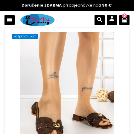
Doručenie ZDARMA
pri objednávke nad
90 €
.
0
person
view_headline
search
Podpätok 3 cm