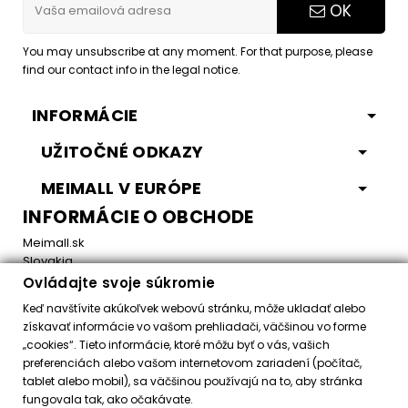
OK
You may unsubscribe at any moment. For that purpose, please
find our contact info in the legal notice.
INFORMÁCIE
UŽITOČNÉ ODKAZY
MEIMALL V EURÓPE
INFORMÁCIE O OBCHODE
Meimall.sk
Slovakia
Ovládajte svoje súkromie
Email:
office@meimall.sk
Keď navštívite akúkoľvek webovú stránku, môže ukladať alebo
získavať informácie vo vašom prehliadači, väčšinou vo forme
„cookies“. Tieto informácie, ktoré môžu byť o vás, vašich
Control your Privacy
preferenciách alebo vašom internetovom zariadení (počítač,
tablet alebo mobil), sa väčšinou používajú na to, aby stránka
fungovala tak, ako očakávate.