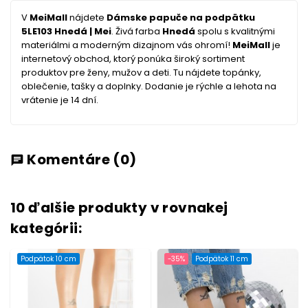
V
MeiMall
nájdete
Dámske papuče na podpätku
5LE103 Hnedá | Mei
. Živá farba
Hnedá
spolu s kvalitnými
materiálmi a moderným dizajnom vás ohromí!
MeiMall
je
internetový obchod, ktorý ponúka široký sortiment
produktov pre ženy, mužov a deti. Tu nájdete topánky,
oblečenie, tašky a doplnky. Dodanie je rýchle a lehota na
vrátenie je 14 dní.
Komentáre
(0)
chat
10 ďalšie produkty v rovnakej
kategórii:
Podpätok 10 cm
-35%
Podpätok 11 cm