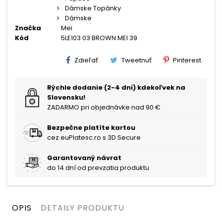
Dámske Topánky
Dámske
Značka
Mei
Kód
5LE103 03 BROWN MEI 39
Zdieľať
Tweetnuť
Pinterest
Rýchle dodanie (2-4 dni) kdekoľvek na
Slovensku!
ZADARMO pri objednávke nad 90 €
Bezpečne platíte kartou
cez euPlatesc.ro s 3D Secure
Garantovaný návrat
do 14 dní od prevzatia produktu
OPIS
DETAILY PRODUKTU