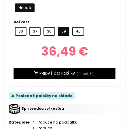
Hnedá
Veľkosť
36
37
38
39
40
36,49 €
PRIDAŤ DO KOŠÍKA
shopping_cart
(
Hnedá, 39
)
Posledné položky na sklade
warning
Sprievodca veľkosťou
Kategórie
Papuče na podpätku
Papuče